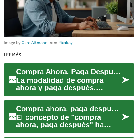
Image by
Gerd Altmann
from
Pixabay
LEE MÁS
Compra Ahora, Paga Después: Una Guía Completa para Smartphones
La modalidad de compra
ahora y paga después,
conocida en inglés como
"Buy Now, Pay Later" (BNPL),
Compra ahora, paga después: Una nueva forma de financiar tus compras
se ha convertido en...
El concepto de "compra
ahora, paga después" ha
revolucionado la forma en