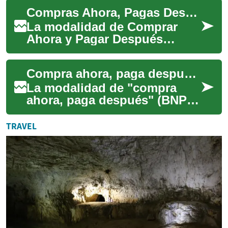
que los consumidores
Compras Ahora, Pagas Después: Una Nueva Forma de Financiamiento
realizan sus compras, e...
La modalidad de Comprar
Ahora y Pagar Después
(BNPL, por sus siglas en
inglés) se ha convertido en
Compra ahora, paga después: Una nueva forma de financiar tus compras de teléfonos móviles
una opción de fina...
La modalidad de "compra
ahora, paga después" (BNPL
por sus siglas en inglés) se
ha convertido en una opción
TRAVEL
cada vez ...