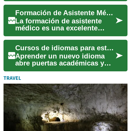
internacionales que buscan
Formación de Asistente Médico en Barcelona: Tu Puerta de Entrada al Sector Sanitario
una educa...
La formación de asistente
médico es una excelente
oportunidad para aquellos
que desean iniciar una
Cursos de idiomas para estudiantes que quieren estudiar en España
carrera en el sect...
Aprender un nuevo idioma
abre puertas académicas y
personales, especialmente
para quien planea estudiar en
TRAVEL
otro país....