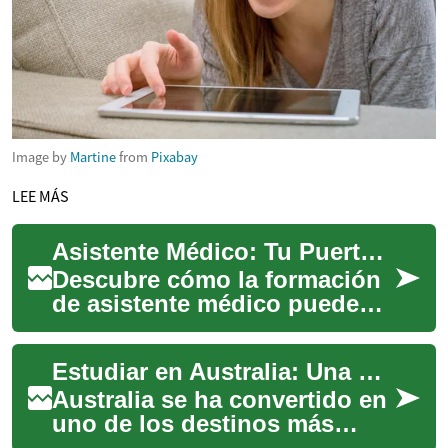
Image by
Martine
from
Pixabay
LEE MÁS
Asistente Médico: Tu Puerta de Entrada al Sector Sanitario
Descubre cómo la formación
de asistente médico puede
catapultar tu carrera en el
ámbito de la salud. Con una
Estudiar en Australia: Una guía completa para estudiantes internacionales
demanda ...
Australia se ha convertido en
uno de los destinos más
populares para estudiantes