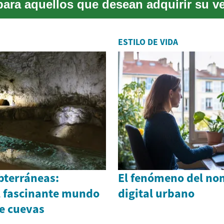
para aquellos que desean adquirir su v
edas si...
ESTILO DE VIDA
bterráneas:
El fenómeno del n
l fascinante mundo
digital urbano
de cuevas