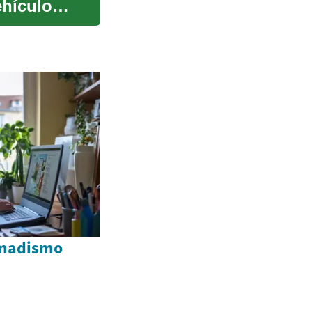
ehículo
omadismo