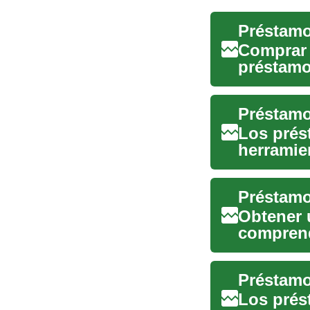
Comprar 
préstamo
explica e
Los prés
herramie
de los ne
Préstamo
Obtener 
comprend
afecta a t
Los prés