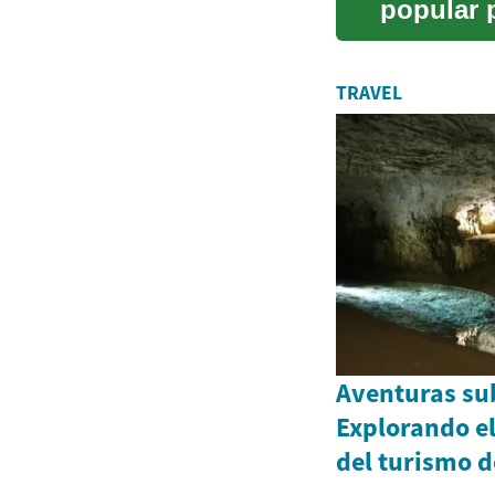
popular 
de dos ru
TRAVEL
Aventuras su
Explorando e
del turismo 