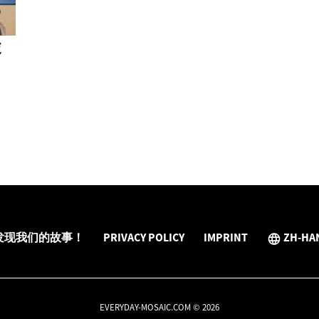
途
发现我们的故事！
PRIVACY POLICY
IMPRINT
ZH-HA
EVERYDAY-MOSAIC.COM © 2026