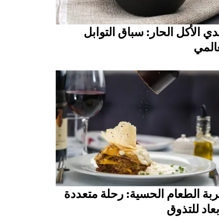
ي الأكل الحار: سباق التوابل
المي
بة الطعام الحسية: رحلة متعددة
بعاد للتذوق