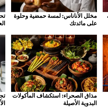
مخلل الأناناس: لمسة حمضية وحلوة
تحد
على مائدتك
الع
مذاق الصحراء: استكشاف المأكولات
تجر
البدوية الأصيلة
الأ