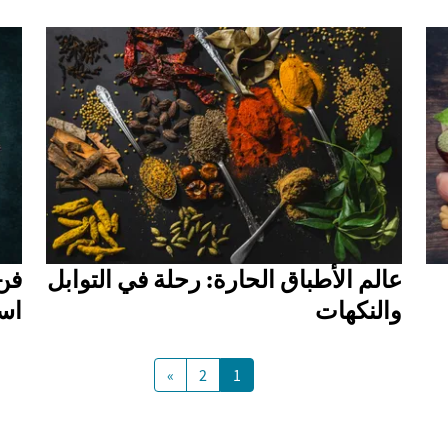
عالم الأطباق الحارة: رحلة في التوابل
فن
والنكهات
است
»
2
1