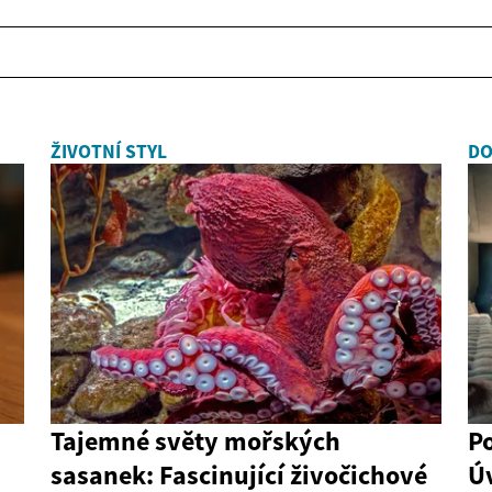
ŽIVOTNÍ STYL
D
Tajemné světy mořských
Po
sasanek: Fascinující živočichové
Ú