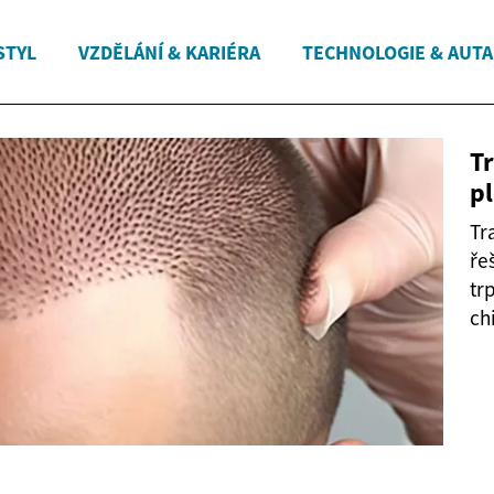
STYL
VZDĚLÁNÍ & KARIÉRA
TECHNOLOGIE & AUTA
T
pl
Tr
ře
tr
ch