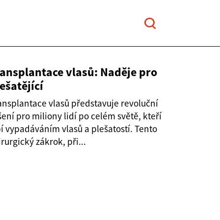
ransplantace vlasů: Naděje pro
ešatějící
ansplantace vlasů představuje revoluční
šení pro miliony lidí po celém světě, kteří
pí vypadáváním vlasů a plešatostí. Tento
irurgický zákrok, při...