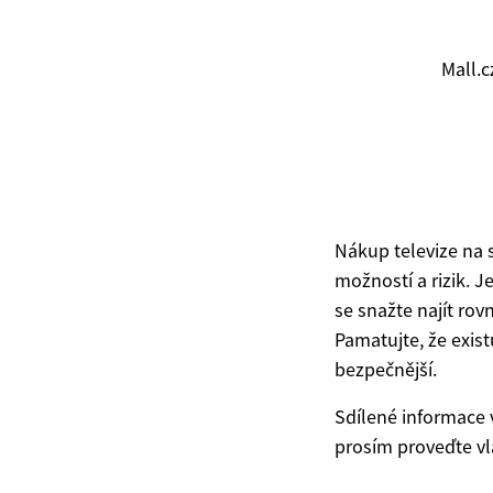
Mall.c
Nákup televize na s
možností a rizik. J
se snažte najít r
Pamatujte, že exis
bezpečnější.
Sdílené informace 
prosím proveďte vl