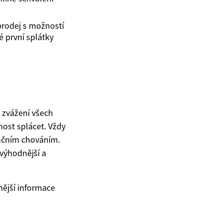
prodej s možností
 první splátky
é zvážení všech
pnost splácet. Vždy
nčním chováním.
 výhodnější a
nější informace