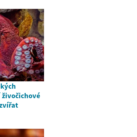
ských
í živočichové
zvířat