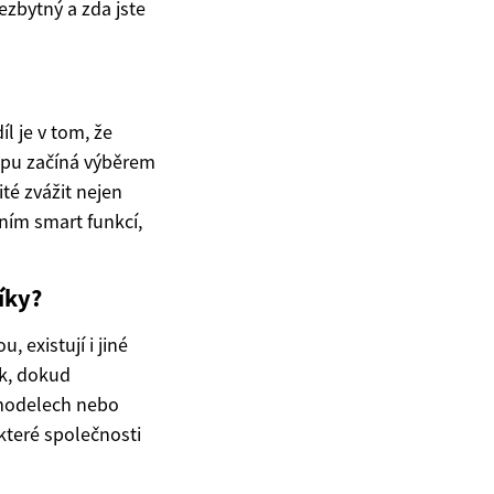
ezbytný a zda jste
l je v tom, že
kupu začíná výběrem
té zvážit nejen
ním smart funkcí,
íky?
 existují i jiné
ek, dokud
h modelech nebo
ěkteré společnosti