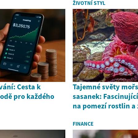
ŽIVOTNÍ STYL
ání: Cesta k
Tajemné světy moř
bodě pro každého
sasanek: Fascinujíc
na pomezí rostlin a 
FINANCE