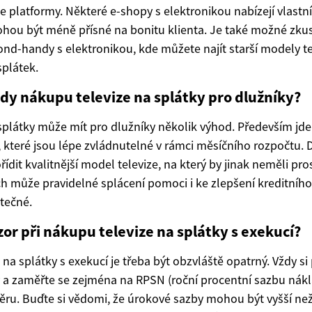
e platformy. Některé e-shopy s elektronikou nabízejí vlastn
hou být méně přísné na bonitu klienta. Je také možné zkus
d-handy s elektronikou, kde můžete najít starší modely tele
splátek.
dy nákupu televize na splátky pro dlužníky?
splátky může mít pro dlužníky několik výhod. Především jde
 které jsou lépe zvládnutelné v rámci měsíčního rozpočtu. 
pořídit kvalitnější model televize, na který by jinak neměli pro
h může pravidelné splácení pomoci i ke zlepšení kreditníh
tečné.
zor při nákupu televize na splátky s exekucí?
 na splátky s exekucí je třeba být obzvláště opatrný. Vždy si
 zaměřte se zejména na RPSN (roční procentní sazbu nákla
ru. Buďte si vědomi, že úrokové sazby mohou být vyšší ne