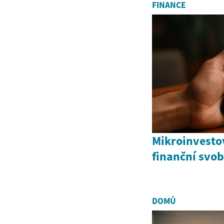
FINANCE
Mikroinvestov
finanční svo
DOMŮ