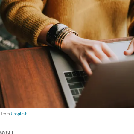
e
from
Unsplash