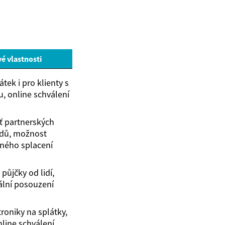
vé vlastnosti
tek i pro klienty s
u, online schválení
íť partnerských
dů, možnost
ného splacení
půjčky od lidí,
ální posouzení
roniky na splátky,
nline schválení