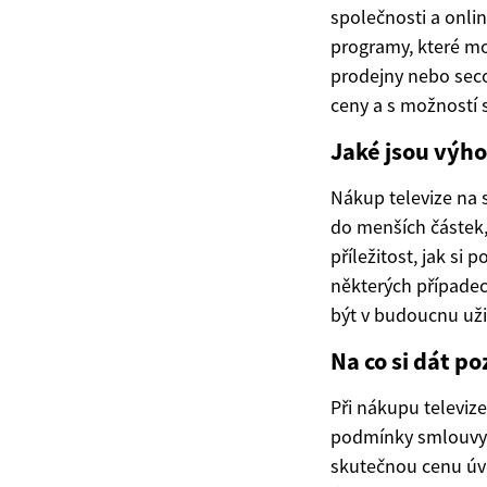
společnosti a onlin
programy, které mo
prodejny nebo secon
ceny a s možností 
Jaké jsou výho
Nákup televize na 
do menších částek,
příležitost, jak si 
některých případec
být v budoucnu uži
Na co si dát po
Při nákupu televize
podmínky smlouvy a
skutečnou cenu úvě