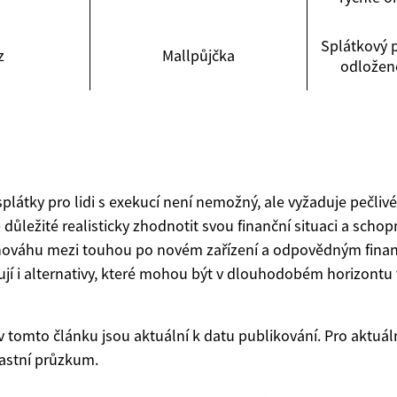
Splátkový 
z
Mallpůjčka
odložené
plátky pro lidi s exekucí není nemožný, ale vyžaduje pečliv
e důležité realisticky zhodnotit svou finanční situaci a scho
ovnováhu mezi touhou po novém zařízení a odpovědným fina
tují i alternativy, které mohou být v dlouhodobém horizontu
v tomto článku jsou aktuální k datu publikování. Pro aktuál
astní průzkum.