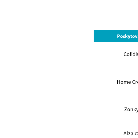
Poskytov
Cofidi
Home Cr
Zonk
Alza.c