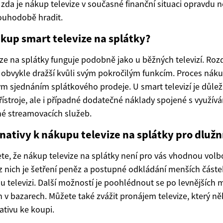
 zda je nákup televize v současné finanční situaci opravdu n
ouhodobě hradit.
kup smart televize na splátky?
e na splátky funguje podobně jako u běžných televizí. Rozdí
u obvykle dražší kvůli svým pokročilým funkcím. Proces ná
 sjednáním splátkového prodeje. U smart televizí je důleži
stroje, ale i případné dodatečné náklady spojené s využívá
né streamovacích služeb.
rnativy k nákupu televize na splátky pro dlužn
, že nákup televize na splátky není pro vás vhodnou volbou,
 nich je šetření peněz a postupné odkládání menších část
ou televizi. Další možností je poohlédnout se po levnějšíc
h v bazarech. Můžete také zvážit pronájem televize, který n
nativu ke koupi.