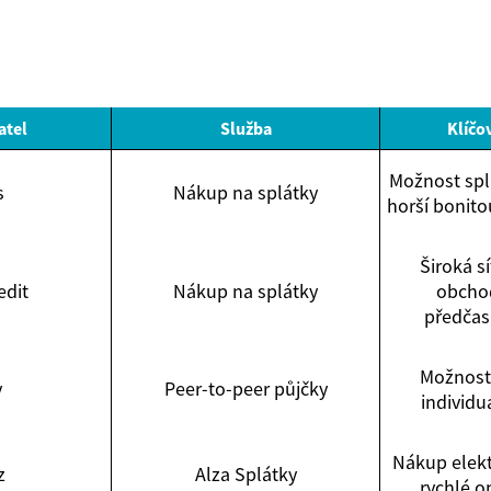
atel
Služba
Klíčo
Možnost splá
s
Nákup na splátky
horší bonito
Široká s
edit
Nákup na splátky
obcho
předčas
Možnost 
y
Peer-to-peer půjčky
individu
Nákup elekt
z
Alza Splátky
rychlé o