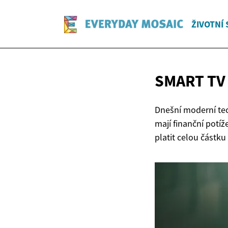
ŽIVOTNÍ 
SMART T
Dnešní moderní tech
mají finanční potí
platit celou částk