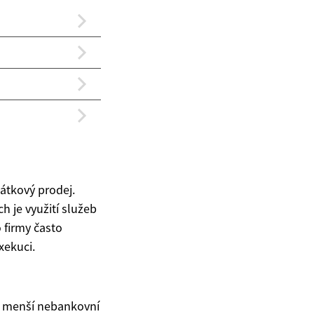
látkový prodej.
ch je využití služeb
o firmy často
xekuci.
na menší nebankovní