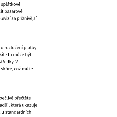
í splátkové
it bazarové
vizí za příznivější
 o rozložení platby
Dále to může být
středky. V
o skóre, což může
 pečlivě přečtěte
dů), která ukazuje
ž u standardních