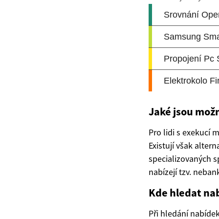
Jaké jsou možn
Pro lidi s exekucí 
Existují však altern
specializovaných sp
nabízejí tzv. neban
Kde hledat nab
Při hledání nabídek