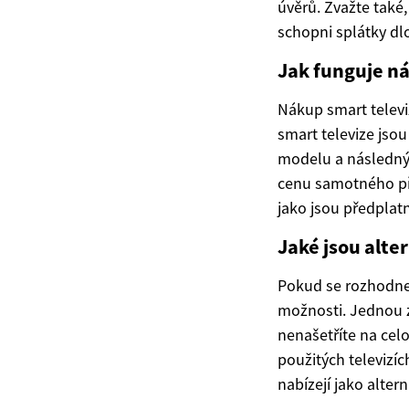
úvěrů. Zvažte také,
schopni splátky dl
Jak funguje ná
Nákup smart televiz
smart televize jso
modelu a následným
cenu samotného pří
jako jsou předplat
Jaké jsou alte
Pokud se rozhodnete
možnosti. Jednou z
nenašetříte na cel
použitých televizíc
nabízejí jako alter