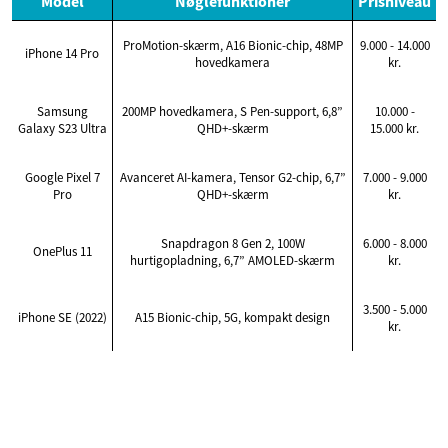
Model
Nøglefunktioner
Prisniveau
ProMotion-skærm, A16 Bionic-chip, 48MP
9.000 - 14.000
iPhone 14 Pro
hovedkamera
kr.
Samsung
200MP hovedkamera, S Pen-support, 6,8”
10.000 -
Galaxy S23 Ultra
QHD+-skærm
15.000 kr.
Google Pixel 7
Avanceret AI-kamera, Tensor G2-chip, 6,7”
7.000 - 9.000
Pro
QHD+-skærm
kr.
Snapdragon 8 Gen 2, 100W
6.000 - 8.000
OnePlus 11
hurtigopladning, 6,7” AMOLED-skærm
kr.
3.500 - 5.000
iPhone SE (2022)
A15 Bionic-chip, 5G, kompakt design
kr.