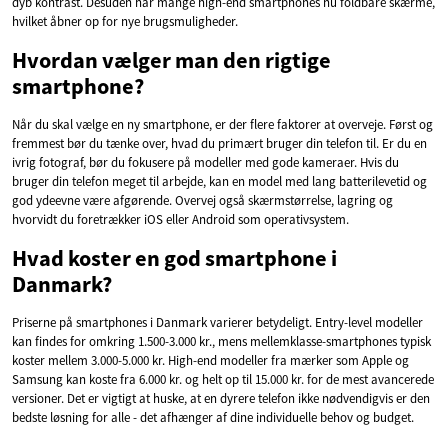
dyb kontrast. Desuden har mange high-end smartphones nu foldbare skærme,
hvilket åbner op for nye brugsmuligheder.
Hvordan vælger man den rigtige
smartphone?
Når du skal vælge en ny smartphone, er der flere faktorer at overveje. Først og
fremmest bør du tænke over, hvad du primært bruger din telefon til. Er du en
ivrig fotograf, bør du fokusere på modeller med gode kameraer. Hvis du
bruger din telefon meget til arbejde, kan en model med lang batterilevetid og
god ydeevne være afgørende. Overvej også skærmstørrelse, lagring og
hvorvidt du foretrækker iOS eller Android som operativsystem.
Hvad koster en god smartphone i
Danmark?
Priserne på smartphones i Danmark varierer betydeligt. Entry-level modeller
kan findes for omkring 1.500-3.000 kr., mens mellemklasse-smartphones typisk
koster mellem 3.000-5.000 kr. High-end modeller fra mærker som Apple og
Samsung kan koste fra 6.000 kr. og helt op til 15.000 kr. for de mest avancerede
versioner. Det er vigtigt at huske, at en dyrere telefon ikke nødvendigvis er den
bedste løsning for alle - det afhænger af dine individuelle behov og budget.