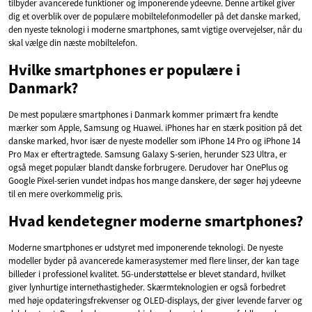
tilbyder avancerede funktioner og imponerende ydeevne. Denne artikel giver
dig et overblik over de populære mobiltelefonmodeller på det danske marked,
den nyeste teknologi i moderne smartphones, samt vigtige overvejelser, når du
skal vælge din næste mobiltelefon.
Hvilke smartphones er populære i
Danmark?
De mest populære smartphones i Danmark kommer primært fra kendte
mærker som Apple, Samsung og Huawei. iPhones har en stærk position på det
danske marked, hvor især de nyeste modeller som iPhone 14 Pro og iPhone 14
Pro Max er eftertragtede. Samsung Galaxy S-serien, herunder S23 Ultra, er
også meget populær blandt danske forbrugere. Derudover har OnePlus og
Google Pixel-serien vundet indpas hos mange danskere, der søger høj ydeevne
til en mere overkommelig pris.
Hvad kendetegner moderne smartphones?
Moderne smartphones er udstyret med imponerende teknologi. De nyeste
modeller byder på avancerede kamerasystemer med flere linser, der kan tage
billeder i professionel kvalitet. 5G-understøttelse er blevet standard, hvilket
giver lynhurtige internethastigheder. Skærmteknologien er også forbedret
med høje opdateringsfrekvenser og OLED-displays, der giver levende farver og