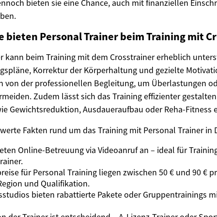
nnoch bieten sie eine Chance, auch mit finanziellen Einsch
iben.
e bieten Personal Trainer beim Training mit C
er kann beim Training mit dem Crosstrainer erheblich unter
ingspläne, Korrektur der Körperhaltung und gezielte Motivat
en von der professionellen Begleitung, um Überlastungen od
eiden. Zudem lässt sich das Training effizienter gestalten,
wie Gewichtsreduktion, Ausdaueraufbau oder Reha-Fitness 
swerte Fakten rund um das Training mit Personal Trainer in
bieten Online-Betreuung via Videoanruf an – ideal für Train
rainer.
reise für Personal Training liegen zwischen 50 € und 90 € p
egion und Qualifikation.
studios bieten rabattierte Pakete oder Gruppentrainings mi
ion der Trainer ist entscheidend – A-Lizenz-Trainer oder Spo