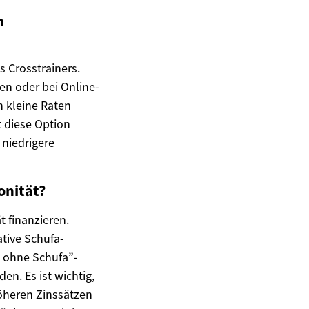
n
s Crosstrainers.
en oder bei Online-
n kleine Raten
t diese Option
 niedrigere
onität?
t finanzieren.
tive Schufa-
g ohne Schufa”-
n. Es ist wichtig,
öheren Zinssätzen