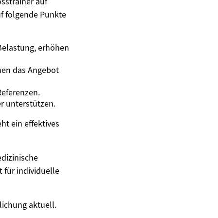
sstrainer auf
uf folgende Punkte
Belastung, erhöhen
nen das Angebot
Referenzen.
er unterstützen.
t ein effektives
edizinische
 für individuelle
lichung aktuell.