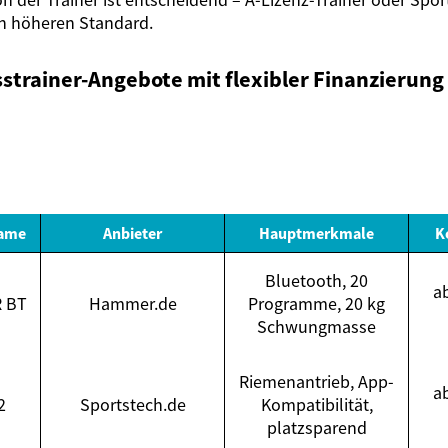
en höheren Standard.
sstrainer-Angebote mit flexibler Finanzierung 
Name
Anbieter
Hauptmerkmale
K
Bluetooth, 20
a
R BT
Hammer.de
Programme, 20 kg
Schwungmasse
Riemenantrieb, App-
a
2
Sportstech.de
Kompatibilität,
platzsparend