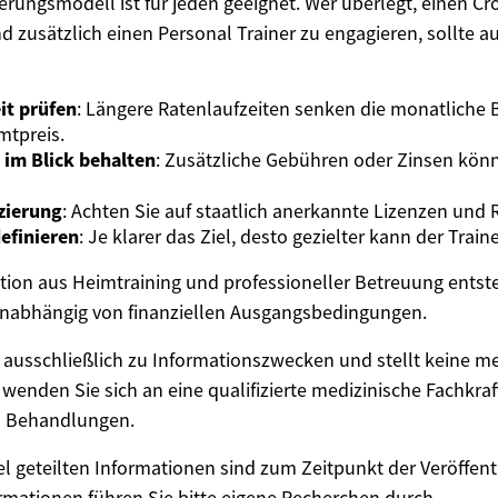
erungsmodell ist für jeden geeignet. Wer überlegt, einen Cro
d zusätzlich einen Personal Trainer zu engagieren, sollte a
it prüfen
: Längere Ratenlaufzeiten senken die monatliche 
mtpreis.
im Blick behalten
: Zusätzliche Gebühren oder Zinsen kön
izierung
: Achten Sie auf staatlich anerkannte Lizenzen und 
definieren
: Je klarer das Ziel, desto gezielter kann der Train
ion aus Heimtraining und professioneller Betreuung entsteh
unabhängig von finanziellen Ausgangsbedingungen.
nt ausschließlich zu Informationszwecken und stellt keine m
 wenden Sie sich an eine qualifizierte medizinische Fachkraft
 Behandlungen.
el geteilten Informationen sind zum Zeitpunkt der Veröffent
ormationen führen Sie bitte eigene Recherchen durch.