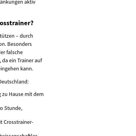
ränkungen aktiv
rosstrainer?
stützen – durch
ion. Besonders
er falsche
 da ein Trainer auf
eingehen kann.
 Deutschland:
ing zu Hause mit dem
ro Stunde,
t Crosstrainer-
rtwissenschaftler