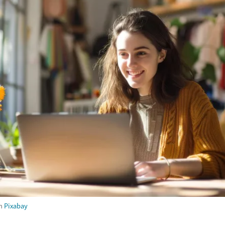
m
Pixabay