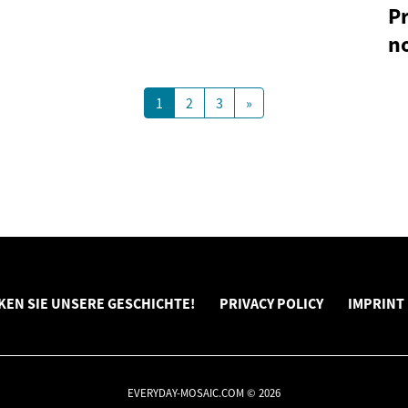
P
n
1
2
3
»
EN SIE UNSERE GESCHICHTE!
PRIVACY POLICY
IMPRINT
EVERYDAY-MOSAIC.COM © 2026