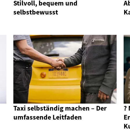
Stilvoll, bequem und
Ab
selbstbewusst
K
Taxi selbständig machen – Der
?
umfassende Leitfaden
En
K