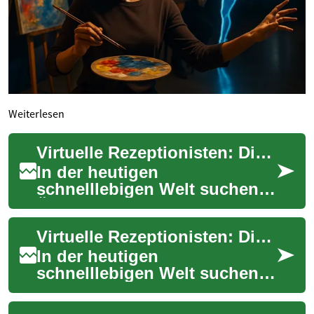
Weiterlesen
Virtuelle Rezeptionisten: Die digitale Zukunft im Gesundheitswesen
In der heutigen
schnelllebigen Welt suchen
Ärzte und
Gesundheitseinrichtungen
Virtuelle Rezeptionisten: Die digitale Revolution im Gesundheitswesen
ständig nach Möglichkeiten,
ihre Abläuf...
In der heutigen
schnelllebigen Welt suchen
Arztpraxen und
Gesundheitseinrichtungen