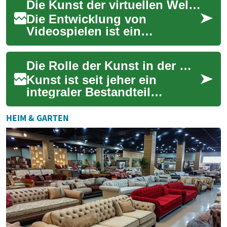
Die Kunst der virtuellen Welten erschaffen
ständig nach Möglichkeiten,
ihre E...
Die Entwicklung von
Videospielen ist ein
komplexer Prozess, der
Kreativität, technisches
Die Rolle der Kunst in der modernen Gesellschaft
Know-how und strategisches
D...
Kunst ist seit jeher ein
integraler Bestandteil
menschlicher Zivilisationen
und hat sich im Laufe der
HEIM & GARTEN
Geschichte stän...