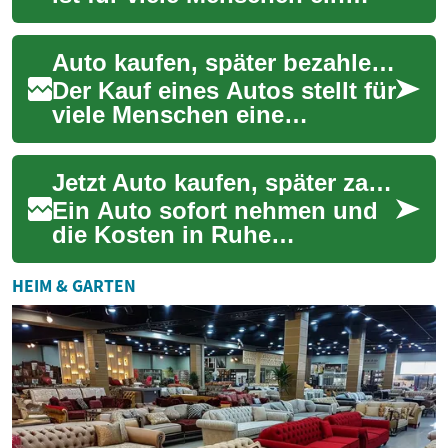
großer Schritt. Doch nicht
jeder verfügt über
Auto kaufen, später bezahlen: Flexible Finanzierungsmöglichkeiten für Ihren Traumwagen
ausreichend Ersp...
Der Kauf eines Autos stellt für
viele Menschen eine
erhebliche finanzielle
Herausforderung dar.
Jetzt Auto kaufen, später zahlen: Flexible Finanzierung
Glücklicherweise gibt...
Ein Auto sofort nehmen und
die Kosten in Ruhe
begleichen: Moderne "Buy
Car Pay Later"-Modelle
HEIM & GARTEN
ermöglichen genau das. ...