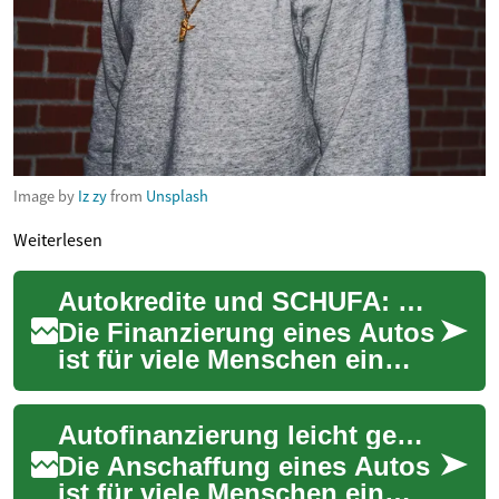
Image by
Iz zy
from
Unsplash
Weiterlesen
Autokredite und SCHUFA: Wie Sie trotz negativer Einträge ein Auto finanzieren können
Die Finanzierung eines Autos
ist für viele Menschen ein
wichtiger Schritt zur
Mobilität. Doch was tun,
Autofinanzierung leicht gemacht: Tipps für günstige Kredite trotz SCHUFA-Eintrag
wenn die SCHUF...
Die Anschaffung eines Autos
ist für viele Menschen ein