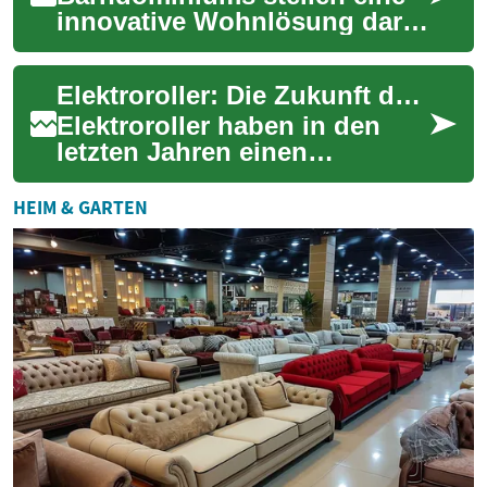
innovative Wohnlösung dar,
die den rustikalen Charme
traditioneller Scheunen mit
Elektroroller: Die Zukunft der urbanen Mobilität
modernem ...
Elektroroller haben in den
letzten Jahren einen
bemerkenswerten
Aufschwung in deutschen
HEIM & GARTEN
Städten erlebt. Diese
kompakt...