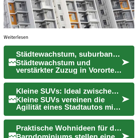
Weiterlesen
Städtewachstum, suburbaner Zuzug und Verfügbarkeit von Wohnraum
Städtewachstum und
verstärkter Zuzug in Vororte
verändern die Verfügbarkeit
von Wohnraum weltweit.
Kleine SUVs: Ideal zwischen Stadtflitzer und Geländewagen
Dieser Artikel bes...
Kleine SUVs vereinen die
Agilität eines Stadtautos mit
der erhöhten Sitzposition und
dem robusten Auftritt eines
Praktische Wohnideen für den urbanen Rückzug
Gelä...
Barndominiums stellen eine