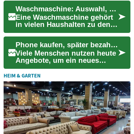
Haushaltsgerät. Für Senioren
Waschmaschine: Auswahl, Bedienung und Alltagstauglichkeit
und ältere Menschen spie...
Eine Waschmaschine gehört
in vielen Haushalten zu den
wichtigsten
Haushaltsgeräten. Sie
Phone kaufen, später bezahlen: Optionen, Kosten und Hinweise
erleichtert den Alltag erhebl...
Viele Menschen nutzen heute
Angebote, um ein neues
Phone zu kaufen und die
Kosten auf mehrere Monate
HEIM & GARTEN
zu verteilen. So...