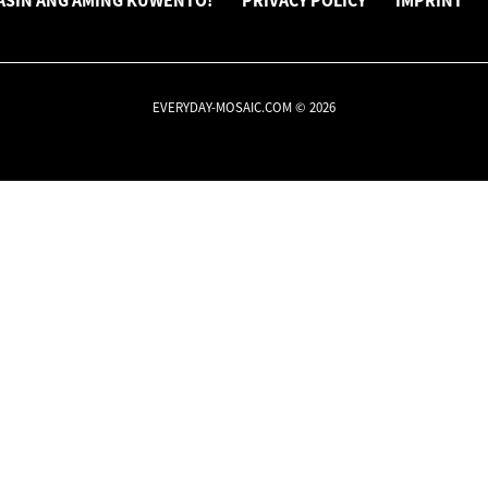
ASIN ANG AMING KUWENTO!
PRIVACY POLICY
IMPRINT
EVERYDAY-MOSAIC.COM © 2026