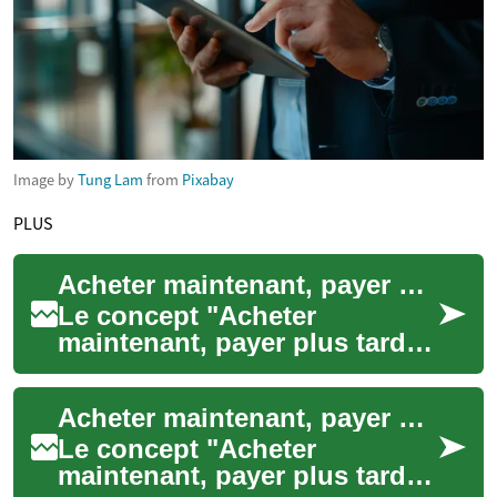
Image by
Tung Lam
from
Pixabay
PLUS
Acheter maintenant, payer plus tard : Un nouveau mode de paiement en plein essor
Le concept "Acheter
maintenant, payer plus tard"
(BNPL pour "Buy Now, Pay
Later" en anglais)
Acheter maintenant, payer plus tard : une nouvelle façon de gérer vos achats
révolutionne la façon do...
Le concept "Acheter
maintenant, payer plus tard"