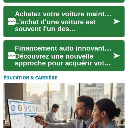
(ANPP) révolutionne la façon
dont les consommateurs
Achetez votre voiture maintenant, payez plus tard
effectuent leurs...
L'achat d'une voiture est
souvent l'un des
investissements les plus
importants dans la vie d'une
Financement auto innovant : Achetez aujourd'hui, payez demain
personne. Cependant,...
Découvrez une nouvelle
approche pour acquérir votre
véhicule : le financement
différé. Cette option permet
ÉDUCATION & CARRIÈRE
d'obtenir ...