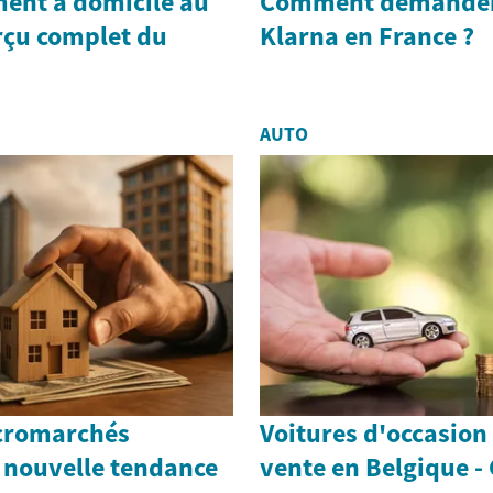
ent à domicile au
Comment demander 
rçu complet du
Klarna en France ?
AUTO
icromarchés
Voitures d'occasion 
 nouvelle tendance
vente en Belgique -