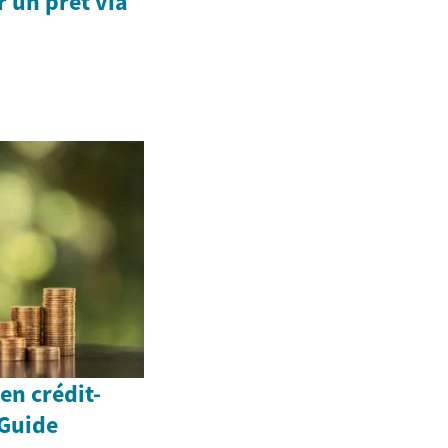
un prêt via
en crédit-
 Guide