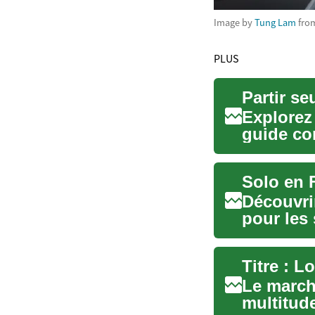
Image by
Tung Lam
fro
PLUS
Partir se
Explorez 
guide co
préparati.
Solo en 
Découvrir
pour les
guide pra
Le march
multitud