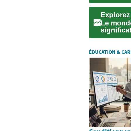
apparte..
Explorez
Le monde
signific
Les fans 
ÉDUCATION & CAR