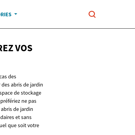
ORIES
REZ
VOS
acas des
 des abris de jardin
'espace de stockage
préfériez ne pas
 abris de jardin
aires et sans
uel que soit votre