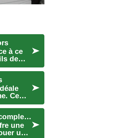
ors
ce à ce
ls de
s
idéale
me. Ce
Titre : Louer un appartement en France : Guide complet pour trouver votre chez-vous
fre une
louer un