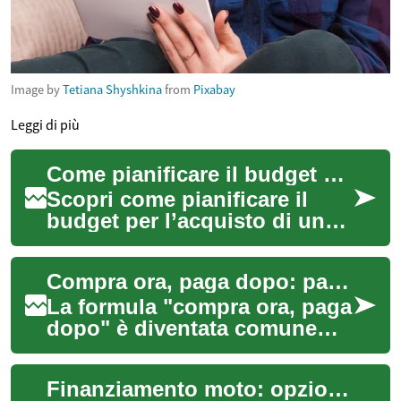
Image by
Tetiana Shyshkina
from
Pixabay
Leggi di più
Come pianificare il budget per un nuovo smartphone con pagamenti a rate
Scopri come pianificare il
budget per l’acquisto di un
nuovo smartphone con
pagamenti a rate, valutando
Compra ora, paga dopo: pagamenti a rate per telefoni cellulari
opzioni di fi...
La formula "compra ora, paga
dopo" è diventata comune
per gli acquisti di beni
elettronici, in particolare per
Finanziamento moto: opzioni, costi e pagamenti mensili
l'acqu...