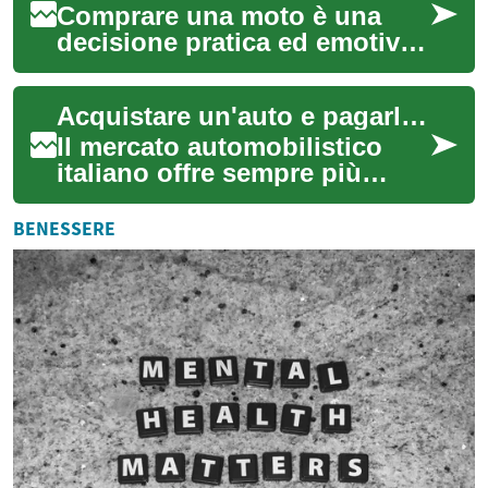
Comprare una moto è una
decisione pratica ed emotiva:
oltre alla scelta del modello, è
importante valutare come
Acquistare un'auto e pagarla in seguito: Opzioni di finanziamento flessibili
soste...
Il mercato automobilistico
italiano offre sempre più
soluzioni per rendere
l'acquisto di un veicolo più
BENESSERE
accessibile, ...