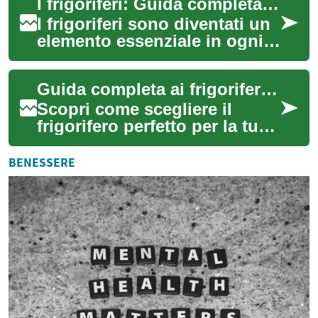
I frigoriferi: Guida completa agli elettrodomestici indispensabili per la cucina moderna
Questa guida esa...
I frigoriferi sono diventati un
elemento essenziale in ogni
cucina moderna, svolgendo
un ruolo cruciale nella
Guida completa ai frigoriferi: scelta, efficienza e utilizzo ottimale
conserv...
Scopri come scegliere il
frigorifero perfetto per la tua
cucina, ottimizzare il
consumo energetico e
BENESSERE
prolungare la fr...