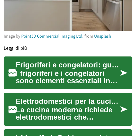
Image by
Point3D Commercial Imaging Ltd.
from
Unsplash
Leggi di più
Frigoriferi e congelatori: guida pratica per scelta e uso
I frigoriferi e i congelatori
sono elementi essenziali in
ogni cucina: conservano
alimenti, riducono gli sprechi
Elettrodomestici per la cucina: guida pratica per la scelta
e se...
La cucina moderna richiede
elettrodomestici che
combinino funzionalità,
efficienza e facilità d'uso.