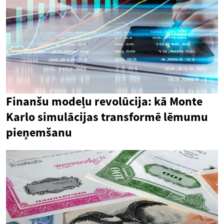
Finanšu modeļu revolūcija: kā Monte
Karlo simulācijas transformē lēmumu
pieņemšanu