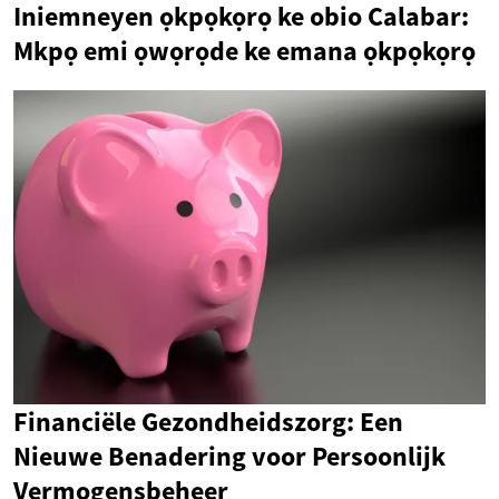
Iniemneyen ọkpọkọrọ ke obio Calabar:
Mkpọ emi ọwọrọde ke emana ọkpọkọrọ
Financiële Gezondheidszorg: Een
Nieuwe Benadering voor Persoonlijk
Vermogensbeheer