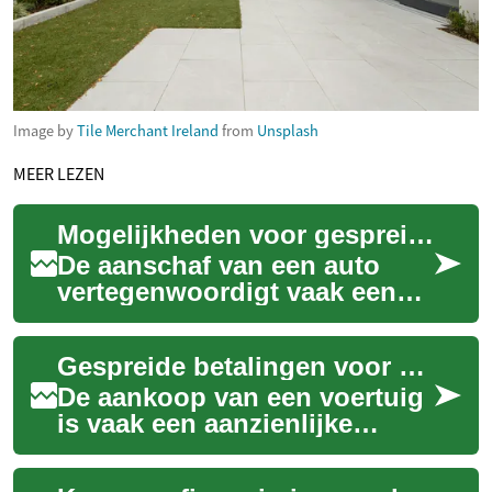
Image by
Tile Merchant Ireland
from
Unsplash
MEER LEZEN
Mogelijkheden voor gespreide autokosten
De aanschaf van een auto
vertegenwoordigt vaak een
aanzienlijke investering,
waardoor directe betaling
Gespreide betalingen voor uw voertuig: een gids
voor velen gee...
De aankoop van een voertuig
is vaak een aanzienlijke
investering, en niet iedereen
heeft de mogelijkheid om het