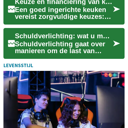
Keuze en financiering van keukenapparatuur voor huishoudens
volle...
Een goed ingerichte keuken
vereist zorgvuldige keuzes:
welke apparaten zijn echt
nodig, welke energiezuinige
Schuldverlichting: wat u moet weten over schuldhulp
opties l...
Schuldverlichting gaat over
manieren om de last van
schulden te verminderen of
draaglijker te maken. Of het
LEVENSSTIJL
nu om ach...