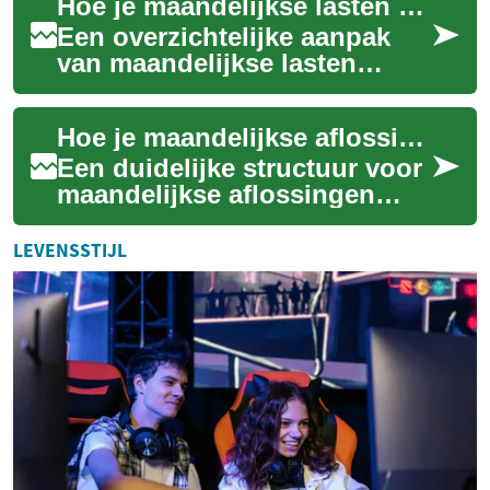
Hoe je maandelijkse lasten overzichtelijker maakt zonder extra risico's
beïnvloedt niet a...
Een overzichtelijke aanpak
van maandelijkse lasten
begint met inzicht in
inkomsten en uitgaven,
Hoe je maandelijkse aflossingen structureert zonder onverwachte kosten
gevolgd door een bewu...
Een duidelijke structuur voor
maandelijkse aflossingen
helpt onverwachte kosten
voorkomen en geeft
LEVENSSTIJL
financiële rust. D...