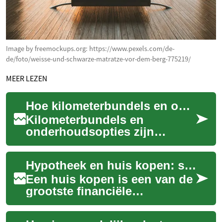
Image by freemockups.org: https://www.pexels.com/de-
de/foto/weisse-und-schwarze-matratze-vor-dem-berg-775219/
MEER LEZEN
Hoe kilometerbundels en onderhoudsopties je maandelijkse kosten vormen
Kilometerbundels en
onderhoudsopties zijn
cruciale onderdelen van een
autoleasecontract die je
Hypotheek en huis kopen: slimme keuzes voor je financiën
maandelijkse lasten di...
Een huis kopen is een van de
grootste financiële
beslissingen in je leven. Een
goede hypotheekkeuze