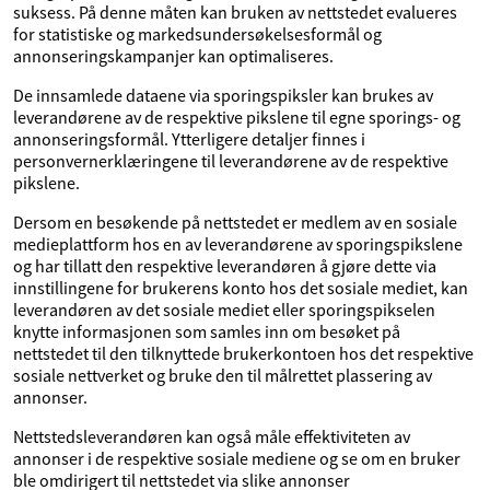
suksess. På denne måten kan bruken av nettstedet evalueres
for statistiske og markedsundersøkelsesformål og
annonseringskampanjer kan optimaliseres.
De innsamlede dataene via sporingspiksler kan brukes av
leverandørene av de respektive pikslene til egne sporings- og
annonseringsformål. Ytterligere detaljer finnes i
personvernerklæringene til leverandørene av de respektive
pikslene.
Dersom en besøkende på nettstedet er medlem av en sosiale
medieplattform hos en av leverandørene av sporingspikslene
og har tillatt den respektive leverandøren å gjøre dette via
innstillingene for brukerens konto hos det sosiale mediet, kan
leverandøren av det sosiale mediet eller sporingspikselen
knytte informasjonen som samles inn om besøket på
nettstedet til den tilknyttede brukerkontoen hos det respektive
sosiale nettverket og bruke den til målrettet plassering av
annonser.
Nettstedsleverandøren kan også måle effektiviteten av
annonser i de respektive sosiale mediene og se om en bruker
ble omdirigert til nettstedet via slike annonser