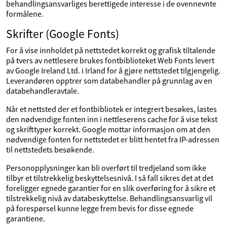
behandlingsansvarliges berettigede interesse i de ovennevnte
formålene.
Skrifter (Google Fonts)
For å vise innholdet på nettstedet korrekt og grafisk tiltalende
på tvers av nettlesere brukes fontbiblioteket Web Fonts levert
av Google Ireland Ltd. i Irland for å gjøre nettstedet tilgjengelig.
Leverandøren opptrer som databehandler på grunnlag av en
databehandleravtale.
Når et nettsted der et fontbibliotek er integrert besøkes, lastes
den nødvendige fonten inn i nettleserens cache for å vise tekst
og skrifttyper korrekt. Google mottar informasjon om at den
nødvendige fonten for nettstedet er blitt hentet fra IP-adressen
til nettstedets besøkende.
Personopplysninger kan bli overført til tredjeland som ikke
tilbyr et tilstrekkelig beskyttelsesnivå. I så fall sikres det at det
foreligger egnede garantier for en slik overføring for å sikre et
tilstrekkelig nivå av databeskyttelse. Behandlingsansvarlig vil
på forespørsel kunne legge frem bevis for disse egnede
garantiene.