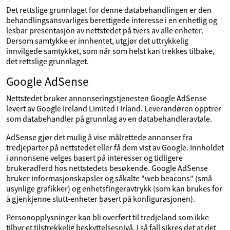
Det rettslige grunnlaget for denne databehandlingen er den
behandlingsansvarliges berettigede interesse i en enhetlig og
lesbar presentasjon av nettstedet på tvers av alle enheter.
Dersom samtykke er innhentet, utgjør det uttrykkelig
innvilgede samtykket, som når som helst kan trekkes tilbake,
det rettslige grunnlaget.
Google AdSense
Nettstedet bruker annonseringstjenesten Google AdSense
levert av Google Ireland Limited i Irland. Leverandøren opptrer
som databehandler på grunnlag av en databehandleravtale.
AdSense gjør det mulig å vise målrettede annonser fra
tredjeparter på nettstedet eller få dem vist av Google. Innholdet
i annonsene velges basert på interesser og tidligere
brukeradferd hos nettstedets besøkende. Google AdSense
bruker informasjonskapsler og såkalte "web beacons" (små
usynlige grafikker) og enhetsfingeravtrykk (som kan brukes for
å gjenkjenne slutt-enheter basert på konfigurasjonen).
Personopplysninger kan bli overført til tredjeland som ikke
tilbyr et tilstrekkelig beskyttelsesnivå. I så fall sikres det at det