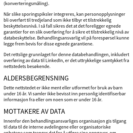
(konverteringsmåling).
Når slike sporingspiksler integreres, kan personopplysninger
bli overført til tredjeland som ikke tilbyr et tilstrekkelig
beskyttelsesnivå. I så fall sikres det at det foreligger egnede
garantier for en slik overføring for å sikre et tilstrekkelig nivå av
databeskyttelse. Behandlingsansvarlig vil på forespørsel kunne
legge frem bevis for disse egnede garantiene.
Det rettslige grunnlaget for denne databehandlingen, inkludert
overføring av data til LinkedIn, er det uttrykkelige samtykket fra
nettstedets besøkende.
ALDERSBEGRENSNING
Dette nettstedet er ikke ment eller utformet for bruk av barn
under 16 år. Vi samler ikke bevisst inn personlig identifiserbar
informasjon fra eller om noen som er under 16 år.
MOTTAKERE AV DATA
Innenfor den behandlingsansvarliges organisasjon gis tilgang
til data til de interne avdelingene eller organisatoriske
enhetene som trenger det for å utføre sine oppgaver, om