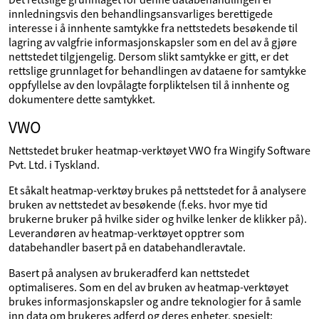
innledningsvis den behandlingsansvarliges berettigede
interesse i å innhente samtykke fra nettstedets besøkende til
lagring av valgfrie informasjonskapsler som en del av å gjøre
nettstedet tilgjengelig. Dersom slikt samtykke er gitt, er det
rettslige grunnlaget for behandlingen av dataene for samtykke
oppfyllelse av den lovpålagte forpliktelsen til å innhente og
dokumentere dette samtykket.
VWO
Nettstedet bruker heatmap-verktøyet VWO fra Wingify Software
Pvt. Ltd. i Tyskland.
Et såkalt heatmap-verktøy brukes på nettstedet for å analysere
bruken av nettstedet av besøkende (f.eks. hvor mye tid
brukerne bruker på hvilke sider og hvilke lenker de klikker på).
Leverandøren av heatmap-verktøyet opptrer som
databehandler basert på en databehandleravtale.
Basert på analysen av brukeradferd kan nettstedet
optimaliseres. Som en del av bruken av heatmap-verktøyet
brukes informasjonskapsler og andre teknologier for å samle
inn data om brukeres adferd og deres enheter, spesielt: