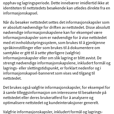
opphav og lagringsperiode. Dette innebærer imidlertid ikke at
identiteten til nettstedets besøkende kan utledes direkte fra en
informasjonskapsel.
Når du besøker nettstedet settes det informasjonskapsler som
er absolutt nødvendige for driften av nettstedet. Disse absolutt
nødvendige informasjonskapslene kan for eksempel være
informasjonskapsler som er nødvendige for å vise nettstedet
med et innholdsstyringssystem, som brukes til å gjenkjenne
språkinnstillinger eller som brukes til å dokumentere om
samtykke er gitt til å sette ytterligere (valgfrie)
informasjonskapsler eller om slik lagring er blitt avvist. De
strengt nødvendige informasjonskapslene, inkludert formål og
lagrings- eller slettingstidspunkt, er forklart nedenfor og i
informasjonskapsel-banneret som vises ved tilgang til
nettstedet.
Det brukes også valgfrie informasjonskapsler, for eksempel for
å samle tilleggsinformasjon om interessene til besøkende på
nettstedet eller deres brukeratferd for å analysere og
optimalisere nettstedet og kundeinteraksjoner generelt.
Valgfrie informasjonskapsler, inkludert formål og lagrings-