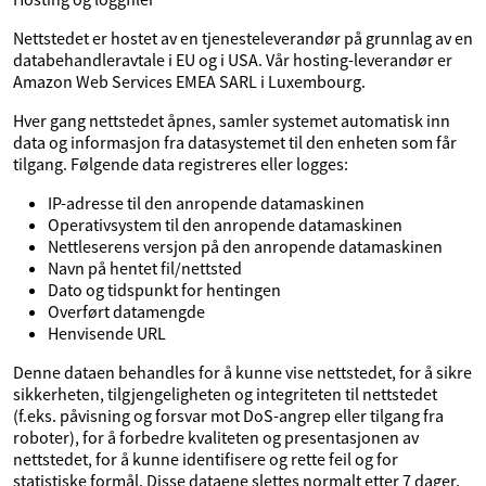
Nettstedet er hostet av en tjenesteleverandør på grunnlag av en
databehandleravtale i EU og i USA. Vår hosting-leverandør er
Amazon Web Services EMEA SARL i Luxembourg.
Hver gang nettstedet åpnes, samler systemet automatisk inn
data og informasjon fra datasystemet til den enheten som får
tilgang. Følgende data registreres eller logges:
IP-adresse til den anropende datamaskinen
Operativsystem til den anropende datamaskinen
Nettleserens versjon på den anropende datamaskinen
Navn på hentet fil/nettsted
Dato og tidspunkt for hentingen
Overført datamengde
Henvisende URL
Denne dataen behandles for å kunne vise nettstedet, for å sikre
sikkerheten, tilgjengeligheten og integriteten til nettstedet
(f.eks. påvisning og forsvar mot DoS-angrep eller tilgang fra
roboter), for å forbedre kvaliteten og presentasjonen av
nettstedet, for å kunne identifisere og rette feil og for
statistiske formål. Disse dataene slettes normalt etter 7 dager.