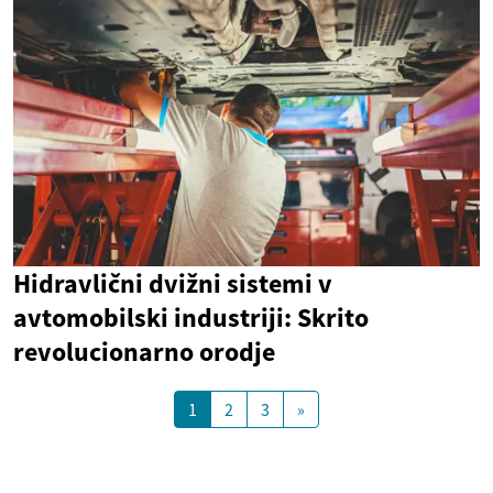
Hidravlični dvižni sistemi v
avtomobilski industriji: Skrito
revolucionarno orodje
1
2
3
»