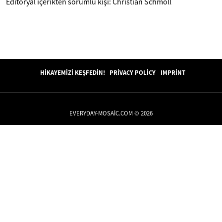
Editoryal içerikten sorumlu kişi: Christian Schmoll
HIKAYEMIZI KEŞFEDIN!
PRIVACY POLICY
IMPRINT
EVERYDAY-MOSAIC.COM © 2026