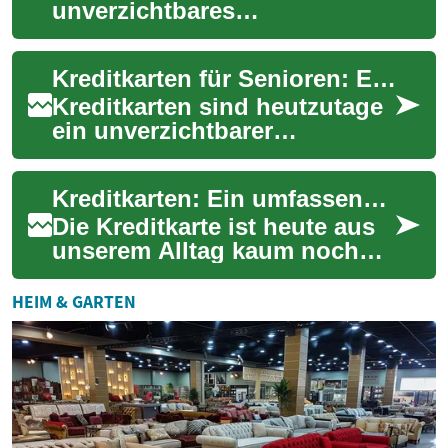
unverzichtbares
Zahlungsinstrument im
modernen Finanzalltag. Als
Kreditkarten für Senioren: Ein umfassender Leitfaden
praktische Alternative...
Kreditkarten sind heutzutage
ein unverzichtbarer
Bestandteil des Finanzlebens,
auch für ältere Menschen. Sie
Kreditkarten: Ein umfassender Leitfaden für moderne Zahlungsmethoden
bieten F...
Die Kreditkarte ist heute aus
unserem Alltag kaum noch
wegzudenken. Als
praktisches Zahlungsmittel
HEIM & GARTEN
ermöglicht sie nic...