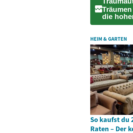
Träumen 
die hohe
Finanzie
HEIM & GARTEN
So kaufst du 
Raten – Der k