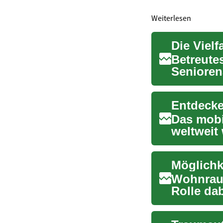
Weiterlesen
Die Viel
Betreute
Seniorena
abzielt, e
Das mobi
weltweit
oder flexi
Möglichk
Wohnraum
Rolle da
bezahlba