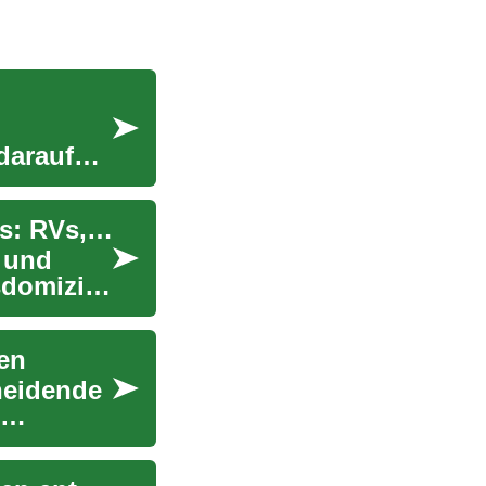
darauf
Entdecken Sie die Freiheit des mobilen Wohnens: RVs, Wohnmobile und Camper
 und
sdomizil
en
heidende