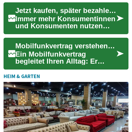
Wohnzimmers und der
Jetzt kaufen, später bezahlen: So funktioniert modernes Ratenkaufen
zentrale Ort für Entspannun...
Immer mehr Konsumentinnen
und Konsumenten nutzen
das Prinzip „Jetzt kaufen,
später bezahlen“ als
Mobilfunkvertrag verstehen: Tarife, Laufzeiten, Tipps
Alternative zur klas...
Ein Mobilfunkvertrag
begleitet Ihren Alltag: Er
entscheidet, wie schnell Sie
surfen, wie zuverlässig Sie
HEIM & GARTEN
erreichbar s...