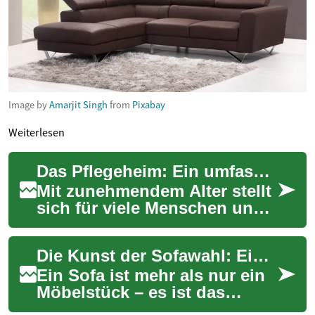
Image by
Amarjit Singh
from
Pixabay
Weiterlesen
Das Pflegeheim: Ein umfassender Leitfaden für Senioren und Angehörige
Mit zunehmendem Alter stellt
sich für viele Menschen und
ihre Familien die Frage nach
der richtigen Betreuung und
Die Kunst der Sofawahl: Ein umfassender Leitfaden für Ihr perfektes Wohnzimmer
Unt...
Ein Sofa ist mehr als nur ein
Möbelstück – es ist das
Herzstück Ihres