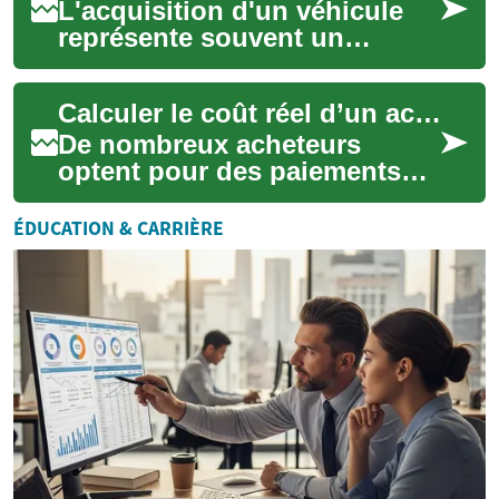
L'acquisition d'un véhicule
représente souvent un
investissement significatif.
Pour de nombreuses
Calculer le coût réel d’un achat de mobile avec versements mensuels
personnes, les opti...
De nombreux acheteurs
optent pour des paiements
échelonnés pour acquérir un
smartphone sans régler la
ÉDUCATION & CARRIÈRE
totalité immédi...