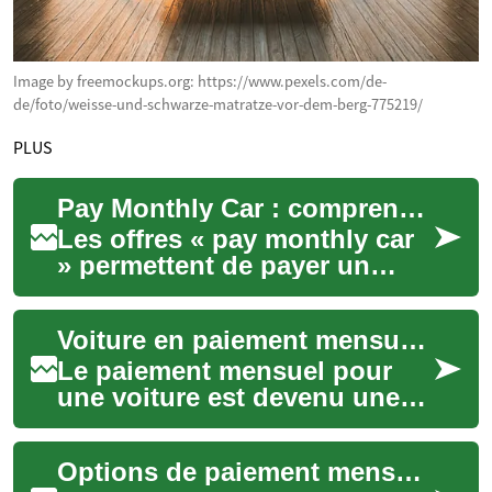
Image by freemockups.org: https://www.pexels.com/de-
de/foto/weisse-und-schwarze-matratze-vor-dem-berg-775219/
PLUS
Pay Monthly Car : comprendre le paiement mensuel pour une voiture
Les offres « pay monthly car
» permettent de payer un
véhicule par mensualités
plutôt que par un achat
Voiture en paiement mensuel : guide du financement
comptant. Ce m...
Le paiement mensuel pour
une voiture est devenu une
option courante pour
acquérir un véhicule sans
Options de paiement mensuel pour véhicules
régler la totalité...