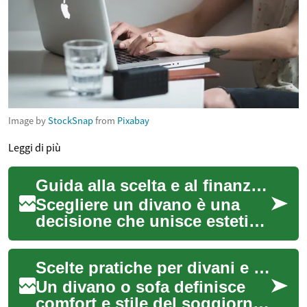
Image by
StockSnap
from
Pixabay
Leggi di più
Guida alla scelta e al finanziamento di divani e mobili
Scegliere un divano è una
decisione che unisce estetica,
comfort e considerazioni
pratiche come spazio e
Scelte pratiche per divani e sofa: opzioni di pagamento e finanziamento
durata. Ques...
Un divano o sofa definisce
comfort e stile del soggiorno: