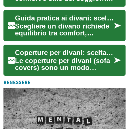
scegliere il modello giusto
significa bilanciare
Guida pratica ai divani: scelta, costi e opzioni di pagamento
dimensioni...
Scegliere un divano richiede
equilibrio tra comfort,
estetica e budget. Questo
articolo spiega come valutare
Coperture per divani: scelta, stile e manutenzione
material...
Le coperture per divani (sofa
covers) sono un modo
semplice per proteggere il
mobilio, dare nuova vita a
BENESSERE
uno spazio e...