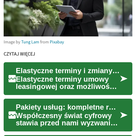
Image by
Tung Lam
from
Pixabay
CZYTAJ WIĘCEJ
Elastyczne terminy i zmiany umowy w trakcie użytkowania
Elastyczne terminy umowy
leasingowej oraz możliwość
modyfikacji warunków w
trakcie eksploatacji pojazdu
Pakiety usług: kompletne rozwiązania komunikacyjne
stają się cor...
Współczesny świat cyfrowy
stawia przed nami wyzwania
związane z zarządzaniem