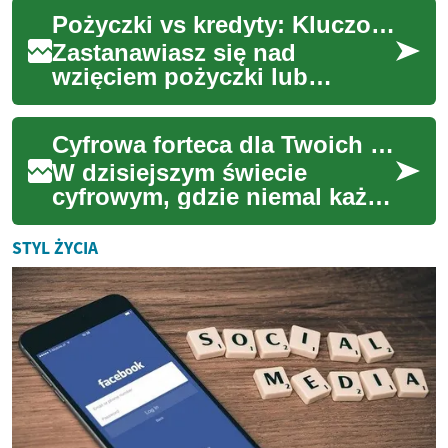
wieloma usługami
Pożyczki vs kredyty: Kluczowe informacje dla Ciebie
komunikacyjnymi. Od tel...
Zastanawiasz się nad
wzięciem pożyczki lub
kredytu? Poznaj istotne
różnice, rodzaje dostępnych
Cyfrowa forteca dla Twoich danych
opcji oraz czynniki wp...
W dzisiejszym świecie
cyfrowym, gdzie niemal każda
interakcja wymaga
logowania, zarządzanie
STYL ŻYCIA
licznymi hasłami stało si...