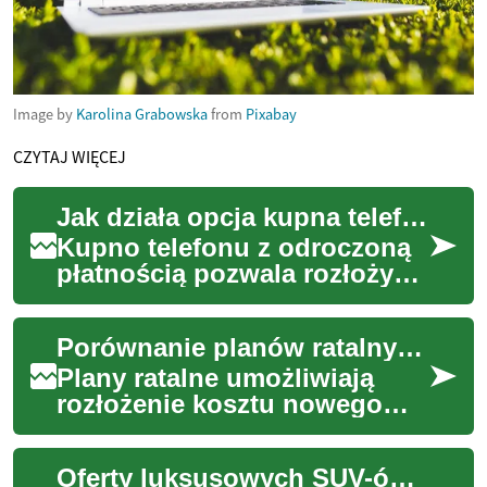
Image by
Karolina Grabowska
from
Pixabay
CZYTAJ WIĘCEJ
Jak działa opcja kupna telefonu z odroczoną płatnością
Kupno telefonu z odroczoną
płatnością pozwala rozłożyć
koszt urządzenia na raty
zamiast płacić całość od razu.
Porównanie planów ratalnych dla nowych urządzeń mobilnych
W arty...
Plany ratalne umożliwiają
rozłożenie kosztu nowego
smartfona na raty, co często
ułatwia zakup bez dużego
Oferty luksusowych SUV-ów: przewodnik po zakupie
jednorazoweg...