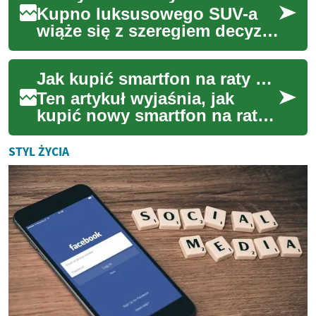
Kupno luksusowego SUV-a
wiąże się z szeregiem decyzji
— od wyboru modelu, przez
formę finansowania, po
Jak kupić smartfon na raty bez początkowej wpłaty
sprawdzenie hi...
Ten artykuł wyjaśnia, jak
kupić nowy smartfon na raty
bez konieczności wpłaty
początkowej. Omówię
STYL ŻYCIA
mechanizmy ratalne,...