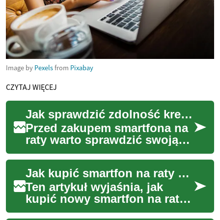
Image by
Pexels
from
Pixabay
CZYTAJ WIĘCEJ
Jak sprawdzić zdolność kredytową przed zakupem telefonu na raty
Przed zakupem smartfona na
raty warto sprawdzić swoją
zdolność kredytową i realnie
oszacować miesięczne
Jak kupić smartfon na raty bez początkowej wpłaty
obciążenie. T...
Ten artykuł wyjaśnia, jak
kupić nowy smartfon na raty
bez konieczności wpłaty