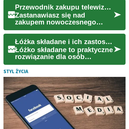
początkowej. Omówię
Przewodnik zakupu telewizora z dostępem do sieci
mechanizmy ratalne,...
Zastanawiasz się nad
zakupem nowoczesnego
telewizora? Nasz
kompleksowy przewodnik
Łóżka składane i ich zastosowanie w małych mieszkaniach
pomoże Ci zrozumieć
kluczowe funkcj...
Łóżko składane to praktyczne
rozwiązanie dla osób
mieszkających w niewielkich
przestrzeniach, gdzie każdy
STYL ŻYCIA
metr ma zna...