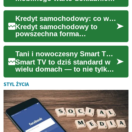
sprawdzić aspekty związane z
bezpieczeństwem i
Kredyt samochodowy: co warto wiedzieć przed podpisaniem umowy
wsparciem techniczn...
Kredyt samochodowy to
powszechna forma
finansowania zakupu
samochodu, ale przed
Tani i nowoczesny Smart TV: co warto wiedzieć przed zakupem
podpisaniem umowy warto
poznać podsta...
Smart TV to dziś standard w
wielu domach — to nie tylko
większy ekran, ale także
centrum rozrywki i aplikacji.
STYL ŻYCIA
Przed ...