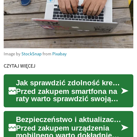
Image by
StockSnap
from
Pixabay
CZYTAJ WIĘCEJ
Jak sprawdzić zdolność kredytową przed zakupem telefonu na raty
Przed zakupem smartfona na
raty warto sprawdzić swoją
zdolność kredytową i realnie
oszacować miesięczne
Bezpieczeństwo i aktualizacje: kontrola przed zakupem urządzenia mobilnego
obciążenie. T...
Przed zakupem urządzenia
mobilnego warto dokładnie