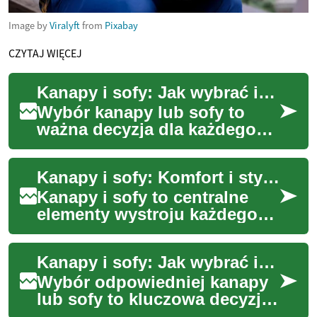
Image by
Viralyft
from
Pixabay
CZYTAJ WIĘCEJ
Kanapy i sofy: Jak wybrać idealny mebel do salonu
Wybór kanapy lub sofy to
ważna decyzja dla każdego
domu. Te meble są często
centralnym punktem salonu,
Kanapy i sofy: Komfort i styl w Twoim salonie
służąc nie tyl...
Kanapy i sofy to centralne
elementy wystroju każdego
salonu. Stanowią one nie
tylko wygodne miejsce do
Kanapy i sofy: Jak wybrać idealny mebel do swojego salonu
siedzenia, ale...
Wybór odpowiedniej kanapy
lub sofy to kluczowa decyzja
przy urządzaniu salonu. Te