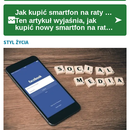
meble nie tylko zapewniają
Jak kupić smartfon na raty bez początkowej wpłaty
komforto...
Ten artykuł wyjaśnia, jak
kupić nowy smartfon na raty
bez konieczności wpłaty
początkowej. Omówię
STYL ŻYCIA
mechanizmy ratalne,...