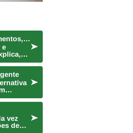
Guia prático para comprar casa: entender pagamentos, prazos e entrada
 e
xplica,
igente
ernativa
em
da vez
ões de