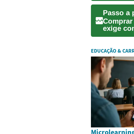
Comprar 
exige co
parcelam
EDUCAÇÃO & CAR
Microlearning