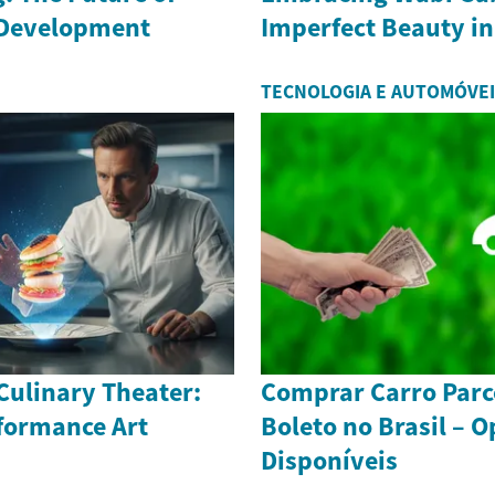
 Development
Imperfect Beauty i
TECNOLOGIA E AUTOMÓVE
Culinary Theater:
Comprar Carro Parc
rformance Art
Boleto no Brasil – 
Disponíveis