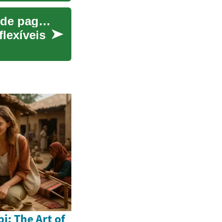
Passo a passo: adquirir um veículo com planos de pagamento flexíveis
lexíveis
: The Art of