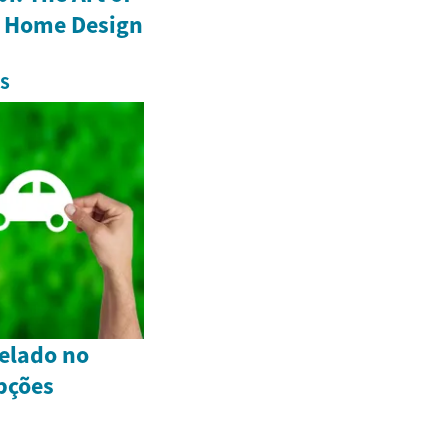
n Home Design
IS
elado no
Opções