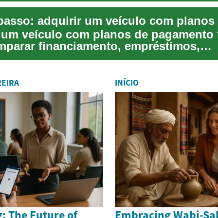
um veículo com planos de pagamento f
mparar financiamento, empréstimos,
ento e opções...
REIRA
INÍCIO
: The Future of
Embracing Wabi-Sabi