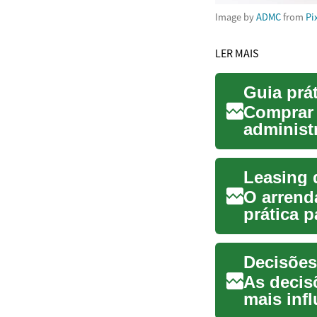
Image by
ADMC
from
Pi
LER MAIS
Comprar 
administr
em lingu
Leasing d
O arrend
prática 
comprá-lo
Decisões
As decis
mais inf
pagamento