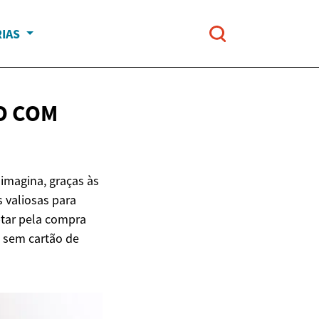
RIAS
O COM
imagina, graças às
s valiosas para
ptar pela compra
 sem cartão de