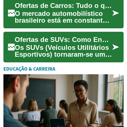
Ofertas de Carros: Tudo o que Você Precisa Saber Sobre o Chevrolet Onix
para diferentes ...
O mercado automobilístico
brasileiro está em constante
evolução, e uma das estrelas
que brilha intensamente
Ofertas de SUVs: Como Encontrar o Melhor Negócio para Você
nesse cen...
Os SUVs (Veículos Utilitários
Esportivos) tornaram-se uma
escolha popular entre os
consumidores brasileiros nos
EDUCAÇÃO & CARREIRA
últim...