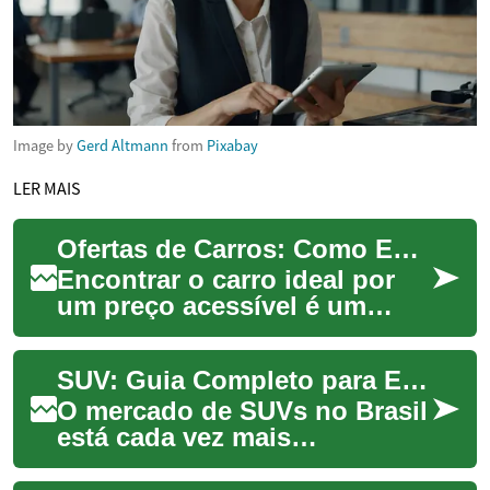
Image by
Gerd Altmann
from
Pixabay
LER MAIS
Ofertas de Carros: Como Encontrar as Melhores Oportunidades
Encontrar o carro ideal por
um preço acessível é um
desafio que muitos
compradores enfrentam. Com
SUV: Guia Completo para Encontrar as Melhores Ofertas no Brasil
tantas opções dispo...
O mercado de SUVs no Brasil
está cada vez mais
competitivo, oferecendo uma
ampla variedade de opções