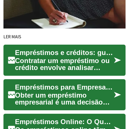
LER MAIS
Empréstimos e créditos: guia prático para entender opções
Contratar um empréstimo ou
crédito envolve analisar
taxas, prazos e garantias com
atenção. Este texto explica
Empréstimos para Empresas: Guia prático de crédito e dinheiro
conceit...
Obter um empréstimo
empresarial é uma decisão
estratégica que pode
impulsionar crescimento,
Empréstimos Online: O Que Você Precisa Saber
cobrir fluxo de caixa ou ...