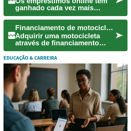
Os empréstimos online têm
ganhado cada vez mais
popularidade nos últimos
anos, oferecendo uma
Financiamento de motocicleta: como funcionam empréstimos e crédito
alternativa conveniente...
Adquirir uma motocicleta
através de financiamento
envolve mais que escolher o
modelo: é preciso entender
EDUCAÇÃO & CARREIRA
como funcion...