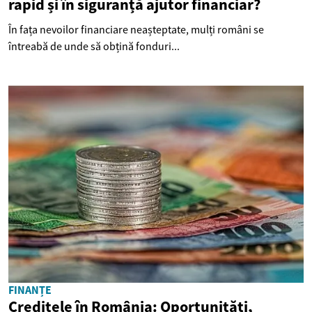
rapid și în siguranță ajutor financiar?
În fața nevoilor financiare neașteptate, mulți români se
întreabă de unde să obțină fonduri...
FINANȚE
Creditele în România: Oportunități,