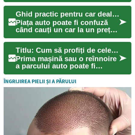
împrumut auto bine ales.
Acest ghid detaliat explică
Ghid practic pentru car deals și opțiuni de finanțare
procesul de ...
Piața auto poate fi confuză
când cauți un car la un preț
bun, mai ales dacă vrei să
verifici opțiunile de loan și
Titlu: Cum să profiți de cele mai bune oferte auto fără să te îndatorezi excesiv
mod...
Prima mașină sau o reînnoire
a parcului auto poate fi
entuziasmantă, dar și
complexă. Pe lângă alegerea
ÎNGRIJIREA PIELII ȘI A PĂRULUI
modelului pot...