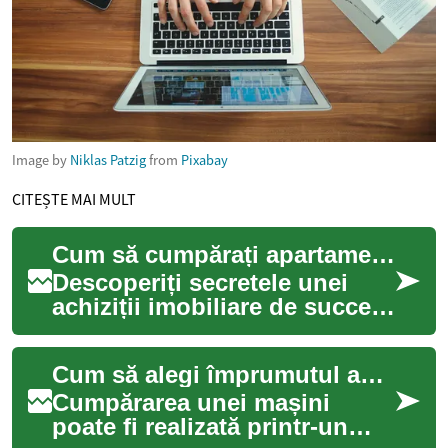
Image by
Niklas Patzig
from
Pixabay
CITEȘTE MAI MULT
Cum să cumpărați apartamentul perfect în România
Descoperiți secretele unei
achiziții imobiliare de succes
în România. De la alegerea
locației ideale la navigarea
Cum să alegi împrumutul auto ideal pentru mașina ta
pri...
Cumpărarea unei mașini
poate fi realizată printr-un