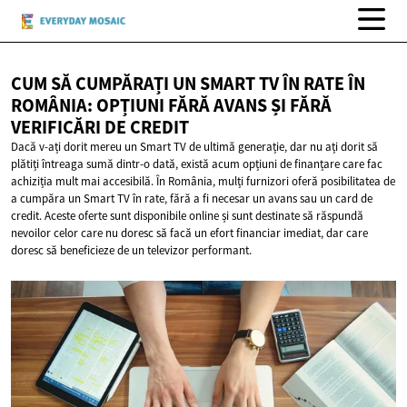
CUM SĂ CUMPĂRAȚI UN SMART TV ÎN RATE ÎN
ROMÂNIA: OPȚIUNI FĂRĂ AVANS ȘI FĂRĂ
VERIFICĂRI
DE CREDIT
Dacă v-ați dorit mereu un Smart TV de ultimă generație, dar nu ați dorit să
plătiți întreaga sumă dintr-o dată, există acum opțiuni de finanțare care fac
achiziția mult mai accesibilă. În România, mulți furnizori oferă posibilitatea de
a cumpăra un Smart TV în rate, fără a fi necesar un avans sau un card de
credit. Aceste oferte sunt disponibile online și sunt destinate să răspundă
nevoilor celor care nu doresc să facă un efort financiar imediat, dar care
doresc să beneficieze de un televizor performant.