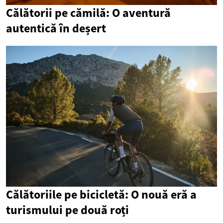
Călătorii pe cămilă: O aventură
autentică în deșert
Călătoriile pe bicicletă: O nouă eră a
turismului pe două roți