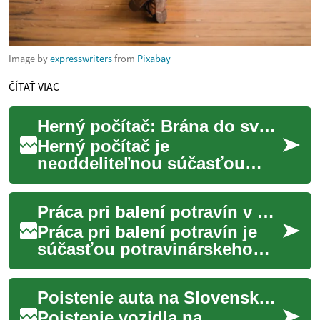
Image by
expresswriters
from
Pixabay
ČÍTAŤ VIAC
Herný počítač: Brána do sveta virtuálnej zábavy
Herný počítač je
neoddeliteľnou súčasťou
života mnohých nadšencov
digitálnej zábavy. Tento
Práca pri balení potravín v Slovensku
technologický zázrak ponúk...
Práca pri balení potravín je
súčasťou potravinárskeho
priemyslu, ktorá zahŕňa
prípravu, balenie a kontrolu
Poistenie auta na Slovensku: Kompletný sprievodca
kvality vý...
Poistenie vozidla na