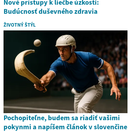
Nové prístupy k liečbe úzkosti:
Budúcnosť duševného zdravia
ŽIVOTNÝ ŠTÝL
Pochopiteľne, budem sa riadiť vašimi
pokynmi a napíšem článok v slovenčine