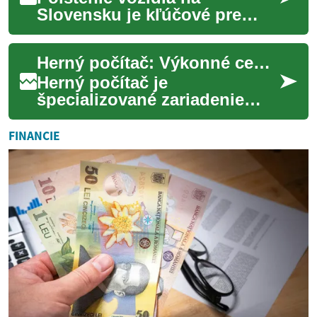
Slovensku je kľúčové pre
každého majiteľa auta. Tento
sprievodca vysvetľuje
Herný počítač: Výkonné centrum zábavy a technológie
povinné PZP, možnosť...
Herný počítač je
špecializované zariadenie
navrhnuté tak, aby
poskytovalo optimálny
FINANCIE
zážitok z hrania hier. Tento
výko...