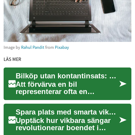
Image by
Rahul Pandit
from
Pixabay
LÄS MER
Bilköp utan kontantinsats: Möjligheter och råd
Att förvärva en bil
representerar ofta en
betydande investering, och
för många kan kravet på en
Spara plats med smarta vikbara sängar: En guide
kontantinsats vara et...
Upptäck hur vikbara sängar
revolutionerar boendet i
trånga utrymmen. Från