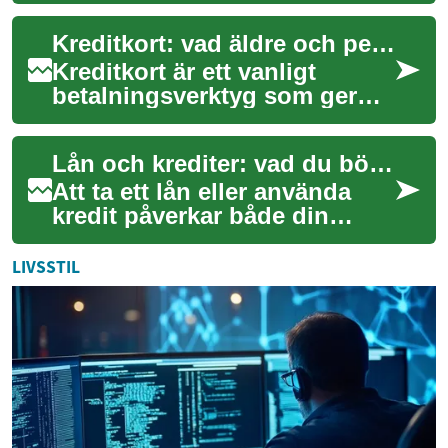
innovativa designlösningar
Kreditkort: vad äldre och pensionärer bör veta
till praktiska t...
Kreditkort är ett vanligt
betalningsverktyg som ger
möjlighet att skjuta upp
betalningar, göra köp online
Lån och krediter: vad du bör veta om villkor och kostnader
och få viss...
Att ta ett lån eller använda
kredit påverkar både din
ekonomi och dina möjligheter
att hantera oförutsedda
LIVSSTIL
utgifter. ...