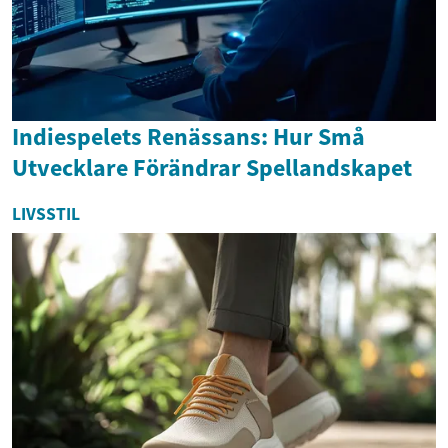
Indiespelets Renässans: Hur Små
Utvecklare Förändrar Spellandskapet
LIVSSTIL