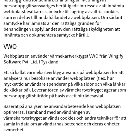
personuppgiftsansvariges berättigade intresse av att inhämta
webbplatsbesökares samtycke till lagring av valfria cookies
som en del av tillhandahållandet av webbplatsen. Om sådant
samtycke har lämnats är den rättsliga grunden för
behandlingen uppfyllandet av den rättsliga skyldigheten att
inhämta och dokumentera samtycke härtill.
VWO
Webbplatsen använder värmekartverktyget VWO från Wingify
Software Pvt. Ltd. i Tyskland.
Ett så kallat värmekartverktyg används på webbplatsen för att
analysera hur besökare använder webbplatsen (t.ex. hur
mycket tid användare spenderar på vilka sidor och vilka länkar
de klickar på). Leverantören av värmekartverktyget agerar som
personuppgiftsbiträde på basis av ett biträdesavtal.
Baserat på analysen av användarbeteende kan webbplatsen
optimeras. I samband med användningen av
värmekartverktyget används cookies och andra tekniker för att
samla in data om användarnas beteende och deras enheter, i
synnerhet: