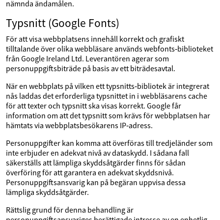
nämnda ändamålen.
Typsnitt (Google Fonts)
För att visa webbplatsens innehåll korrekt och grafiskt
tilltalande över olika webbläsare används webfonts‑biblioteket
från Google Ireland Ltd. Leverantören agerar som
personuppgiftsbiträde på basis av ett biträdesavtal.
När en webbplats på vilken ett typsnitts‑bibliotek är integrerat
nås laddas det erforderliga typsnittet in i webbläsarens cache
för att texter och typsnitt ska visas korrekt. Google får
information om att det typsnitt som krävs för webbplatsen har
hämtats via webbplatsbesökarens IP‑adress.
Personuppgifter kan komma att överföras till tredjeländer som
inte erbjuder en adekvat nivå av dataskydd. I sådana fall
säkerställs att lämpliga skyddsåtgärder finns för sådan
överföring för att garantera en adekvat skyddsnivå.
Personuppgiftsansvarig kan på begäran uppvisa dessa
lämpliga skyddsåtgärder.
Rättslig grund för denna behandling är
personuppgiftsansvariges berättigade intresse av en enhetlig