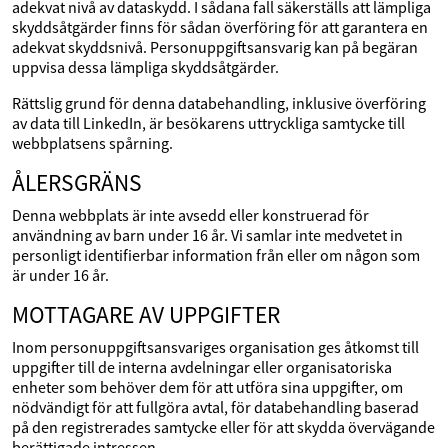
adekvat nivå av dataskydd. I sådana fall säkerställs att lämpliga
skyddsåtgärder finns för sådan överföring för att garantera en
adekvat skyddsnivå. Personuppgiftsansvarig kan på begäran
uppvisa dessa lämpliga skyddsåtgärder.
Rättslig grund för denna databehandling, inklusive överföring
av data till LinkedIn, är besökarens uttryckliga samtycke till
webbplatsens spårning.
ÅLERSGRÄNS
Denna webbplats är inte avsedd eller konstruerad för
användning av barn under 16 år. Vi samlar inte medvetet in
personligt identifierbar information från eller om någon som
är under 16 år.
MOTTAGARE AV UPPGIFTER
Inom personuppgiftsansvariges organisation ges åtkomst till
uppgifter till de interna avdelningar eller organisatoriska
enheter som behöver dem för att utföra sina uppgifter, om
nödvändigt för att fullgöra avtal, för databehandling baserad
på den registrerades samtycke eller för att skydda övervägande
berättigade intressen.