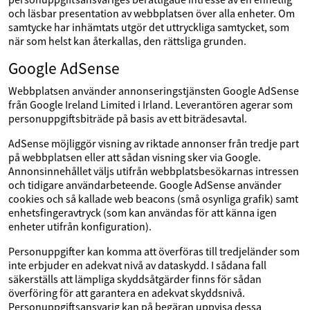
och läsbar presentation av webbplatsen över alla enheter. Om
samtycke har inhämtats utgör det uttryckliga samtycket, som
när som helst kan återkallas, den rättsliga grunden.
Google AdSense
Webbplatsen använder annonseringstjänsten Google AdSense
från Google Ireland Limited i Irland. Leverantören agerar som
personuppgiftsbiträde på basis av ett biträdesavtal.
AdSense möjliggör visning av riktade annonser från tredje part
på webbplatsen eller att sådan visning sker via Google.
Annonsinnehållet väljs utifrån webbplatsbesökarnas intressen
och tidigare användarbeteende. Google AdSense använder
cookies och så kallade web beacons (små osynliga grafik) samt
enhetsfingeravtryck (som kan användas för att känna igen
enheter utifrån konfiguration).
Personuppgifter kan komma att överföras till tredjeländer som
inte erbjuder en adekvat nivå av dataskydd. I sådana fall
säkerställs att lämpliga skyddsåtgärder finns för sådan
överföring för att garantera en adekvat skyddsnivå.
Personuppgiftsansvarig kan på begäran uppvisa dessa