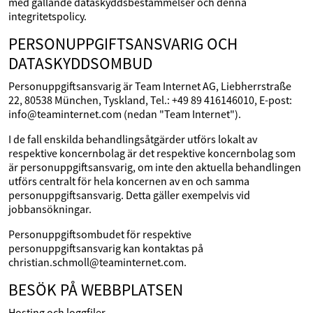
med gällande dataskyddsbestämmelser och denna
integritetspolicy.
PERSONUPPGIFTSANSVARIG OCH
DATASKYDDSOMBUD
Personuppgiftsansvarig är Team Internet AG, Liebherrstraße
22, 80538 München, Tyskland, Tel.: +49 89 416146010, E-post:
info@teaminternet.com (nedan "Team Internet").
I de fall enskilda behandlingsåtgärder utförs lokalt av
respektive koncernbolag är det respektive koncernbolag som
är personuppgiftsansvarig, om inte den aktuella behandlingen
utförs centralt för hela koncernen av en och samma
personuppgiftsansvarig. Detta gäller exempelvis vid
jobbansökningar.
Personuppgiftsombudet för respektive
personuppgiftsansvarig kan kontaktas på
christian.schmoll@teaminternet.com.
BESÖK PÅ WEBBPLATSEN
Hosting och loggfiler