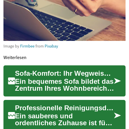
Image by
Firmbee
from
Pixabay
Weiterlesen
Sofa-Komfort: Ihr Wegweiser zur perfekten Couch
Ein bequemes Sofa bildet das
Zentrum Ihres Wohnbereichs.
Als Ort der Entspannung und
Geselligkeit verdient die
Professionelle Reinigungsdienste: Mehr Zeit und Komfort für Ihr Zuhause
Auswah...
Ein sauberes und
ordentliches Zuhause ist für