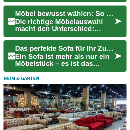
viele Menschen ein wichtiger
Aspekt des täglichen Lebens.
Möbel bewusst wählen: So gestalten Sie Ihr Zuhause
Doch nicht je...
Die richtige Möbelauswahl
macht den Unterschied:
Erfahren Sie, wie Sofas,
Schränke und
Das perfekte Sofa für Ihr Zuhause: Komfort und Stil in einem Möbelstück
multifunktionale Stücke Ihr
Zu...
Ein Sofa ist mehr als nur ein
Möbelstück – es ist das
Herzstück des Wohnzimmers
und oft der meistgenutzte
HEIM & GARTEN
Platz im ga...