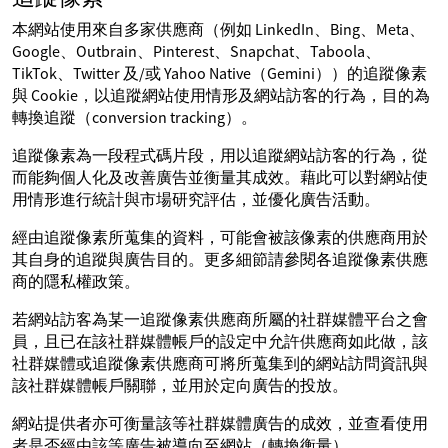
本網站使用來自多家供應商（例如 LinkedIn、Bing、Meta、
Google、Outbrain、Pinterest、Snapchat、Taboola、
TikTok、Twitter 及/或 Yahoo Native（Gemini））的追蹤像素
與 Cookie，以追蹤網站使用情形及網站訪客的行為，目的為
轉換追蹤（conversion tracking）。
追蹤像素為一段程式碼片段，用以追蹤網站訪客的行為，從
而能夠個人化及改善廣告並衡量其成效。藉此可以對網站使
用情形進行統計與市場研究評估，並優化廣告活動。
經由追蹤像素所蒐集的資料，可能會被該像素的供應商用於
其自身的追蹤與廣告目的。更多細節請參閱各追蹤像素供應
商的隱私權政策。
若網站訪客為某一追蹤像素供應商所屬的社群媒體平台之會
員，且已在該社群媒體帳戶的設定中允許供應商如此做，該
社群媒體或追蹤像素供應商可將所蒐集到的網站訪問資訊與
該社群媒體帳戶關聯，並用於定向廣告的投放。
網站提供者亦可衡量該等社群媒體廣告的成效，並查看使用
者是否經由該等廣告被導向至網站（轉換衡量）。