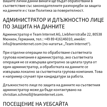
Вашите лични данни винаги ще бъдат обработвани в
съответствие със законодателните разпоредби за защита
на данните и с тази Политика за поверителност.
АДМИНИСТРАТОР И ДЛЪЖНОСТНО ЛИЦЕ
ПО ЗАЩИТА НА ДАННИТЕ
Администратор е Team Internet AG, Liebherrstraße 22, 80538
Мюнхен, Германия, тел.: +49 89 416146010, имейл:
info@teaminternet.com (по-нататък „Team Internet“).
При отделни операции по обработване съответната
групова компания е администратор, ако съответната
операция не се извършва централно за цялата група от
един администратор, а обработката на данните се
извършва локално за съответната групова компания. Това
е например случаят при кандидатури за работа.
Длъжностното лице по защита на данните на съответния
администратор може да бъде контактувано на
christian.schmoll@teaminternet.com.
ПОСЕЩЕНИЕ НА УЕБСАЙТА