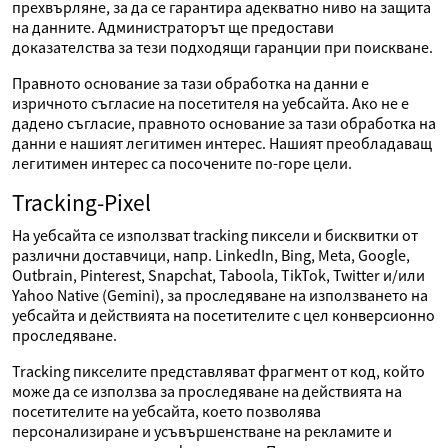
прехвърляне, за да се гарантира адекватно ниво на защита
на данните. Администраторът ще предостави
доказателства за тези подходящи гаранции при поискване.
Правното основание за тази обработка на данни е
изричното съгласие на посетителя на уебсайта. Ако не е
дадено съгласие, правното основание за тази обработка на
данни е нашият легитимен интерес. Нашият преобладаващ
легитимен интерес са посочените по-горе цели.
Tracking-Pixel
На уебсайта се използват tracking пиксели и бисквитки от
различни доставчици, напр. LinkedIn, Bing, Meta, Google,
Outbrain, Pinterest, Snapchat, Taboola, TikTok, Twitter и/или
Yahoo Native (Gemini), за проследяване на използването на
уебсайта и действията на посетителите с цел конверсионно
проследяване.
Tracking пикселите представляват фрагмент от код, който
може да се използва за проследяване на действията на
посетителите на уебсайта, което позволява
персонализиране и усъвършенстване на рекламите и