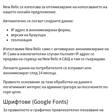
New Relic се използва за оптимизиране на използването на
нашето онлайн предложение.
Автоматично се логват следните данни:
IP адрес в анонимизирана форма,
версия на браузъра
геолокация
Използваме New Relic само с активирано анонимизиране на
IP. Само в изключителни случаи пълният IP адрес се
предава на сървър на New Relic в САЩ и там се съкращава.
Личните данни на потребителите се изтриват или
анонимизират след 14 месеца.
Правното основание за тази обработка на данни е
легитимният интерес на администратора за посочените по-
горе цели.
Шрифтове (Google Fonts)
За правилното и графично привлекателно показване на