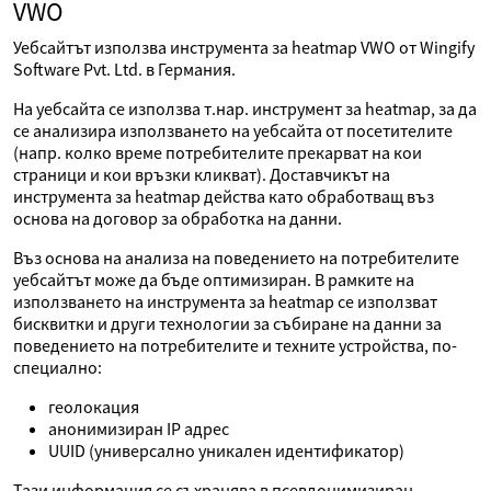
VWO
Уебсайтът използва инструмента за heatmap VWO от Wingify
Software Pvt. Ltd. в Германия.
На уебсайта се използва т.нар. инструмент за heatmap, за да
се анализира използването на уебсайта от посетителите
(напр. колко време потребителите прекарват на кои
страници и кои връзки кликват). Доставчикът на
инструмента за heatmap действа като обработващ въз
основа на договор за обработка на данни.
Въз основа на анализа на поведението на потребителите
уебсайтът може да бъде оптимизиран. В рамките на
използването на инструмента за heatmap се използват
бисквитки и други технологии за събиране на данни за
поведението на потребителите и техните устройства, по-
специално:
геолокация
анонимизиран IP адрес
UUID (универсално уникален идентификатор)
Тази информация се съхранява в псевдонимизиран