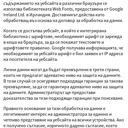
съдържанието на уебсайта в различни браузъри се
използва библиотеката Web Fonts, предоставена от Google
Ireland Ltd. в Ирландия. Доставчикът действа като
обработващ въз основа на договор за обработка на данни.
Когато се достъпва уебсайт, в който е интегрирана
библиотека с шрифтове, необходимият шрифт се зарежда
в кеша на браузъра, за да се покажат текстовете и
шрифтовете правилно. Google получава информацията, че
необходимият за уебсайта шрифт е бил заявен от IP адреса
на посетителя на уебсайта.
Лични данни могат да бъдат прехвърлени в трети страни,
които не предлагат адекватно ниво на защита на данните.
В този случай се осигуряват подходящи гаранции за такова
прехвърляне, за да се гарантира адекватно ниво на защита
на данните. Администраторът ще предостави
доказателства за тези подходящи гаранции при поискване.
Правното основание за тази обработка на данни е
легитимният интерес на администратора за единно и
четливо представяне на уебсайта на всички устройства. Ако
е получено съгласие, изричното дадено съгласие, което