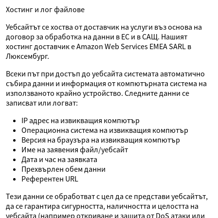
Хостинг и лог файлове
Уебсайтът се хоства от доставчик на услуги въз основа на
договор за обработка на данни в ЕС и в САЩ. Нашият
хостинг доставчик е Amazon Web Services EMEA SARL в
Люксембург.
Всеки път при достъп до уебсайта системата автоматично
събира данни и информация от компютърната система на
използваното крайно устройство. Следните данни се
записват или логват:
IP адрес на извикващия компютър
Операционна система на извикващия компютър
Версия на браузъра на извикващия компютър
Име на заявения файл/уебсайт
Дата и час на заявката
Прехвърлен обем данни
Референтен URL
Тези данни се обработват с цел да се представи уебсайтът,
да се гарантира сигурността, наличността и целостта на
уебсайта (например откриване и защита от DoS атаки или