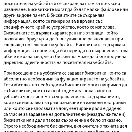
посетителя на уебсайта и се съхраняват там за по-късно
извличане. Бисквитките могат да бъдат малки файлове или
други видове памет. В бисквитките се съхранява
информация, която се генерира във връзка със
специфичното крайно устройство, което се използва.
Бисквитките съдържат характерен низ от знаци, който
позволява браузърът да бъде уникално разпознаван при
следващо посещение на уебсайта. Бисквитката съдържа и
информация за произхода ѝ и периода на съхранение. Това
обаче не означава, че от бисквитка може да бъде получена
директно идентичността на посетителя на уебсайта.
При посещение на уебсайта се задават бисквитки, които са
абсолютно необходими за функционирането на уебсайта.
Тези абсолютно необходими бисквитки могат например да
са бисквитки, които са необходими за показване на
уебсайта чрез система за управление на съдържанието,
които се използват за разпознаване на езикови настройки
или които се използват за документиране дали е дадено
съгласие за задаване на допълнителни (незадължителни)
бисквитки или дали такова съхранение е било отказано.
Строго необходимите бисквитки, включително тяхната цел
и период на съхранение или изтриване, са обяснени по-