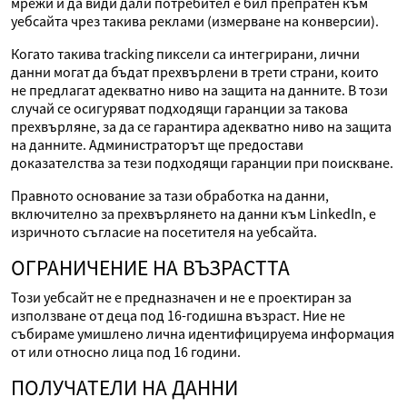
мрежи и да види дали потребител е бил препратен към
уебсайта чрез такива реклами (измерване на конверсии).
Когато такива tracking пиксели са интегрирани, лични
данни могат да бъдат прехвърлени в трети страни, които
не предлагат адекватно ниво на защита на данните. В този
случай се осигуряват подходящи гаранции за такова
прехвърляне, за да се гарантира адекватно ниво на защита
на данните. Администраторът ще предостави
доказателства за тези подходящи гаранции при поискване.
Правното основание за тази обработка на данни,
включително за прехвърлянето на данни към LinkedIn, е
изричното съгласие на посетителя на уебсайта.
ОГРАНИЧЕНИЕ НА ВЪЗРАСТТА
Този уебсайт не е предназначен и не е проектиран за
използване от деца под 16-годишна възраст. Ние не
събираме умишлено лична идентифицируема информация
от или относно лица под 16 години.
ПОЛУЧАТЕЛИ НА ДАННИ