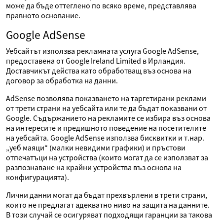
може да бъде оттеглено по всяко време, представлява
правното основание.
Google AdSense
Уебсайтът използва рекламната услуга Google AdSense,
предоставена от Google Ireland Limited в Ирландия.
Доставчикът действа като обработващ въз основа на
договор за обработка на данни.
AdSense позволява показването на таргетирани реклами
от трети страни на уебсайта или те да бъдат показвани от
Google. Съдържанието на рекламите се избира въз основа
на интересите и предишното поведение на посетителите
на уебсайта. Google AdSense използва бисквитки и т.нар.
„уеб маяци“ (малки невидими графики) и пръстови
отпечатъци на устройства (които могат да се използват за
разпознаване на крайни устройства въз основа на
конфигурацията).
Лични данни могат да бъдат прехвърлени в трети страни,
които не предлагат адекватно ниво на защита на данните.
В този случай се осигуряват подходящи гаранции за такова