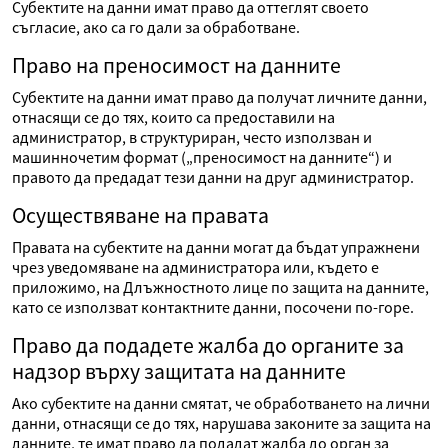
Субектите на данни имат право да оттеглят своето
съгласие, ако са го дали за обработване.
Право на преносимост на данните
Субектите на данни имат право да получат личните данни,
отнасящи се до тях, които са предоставили на
администратор, в структуриран, често използван и
машинночетим формат („преносимост на данните“) и
правото да предадат тези данни на друг администратор.
Осуществяване на правата
Правата на субектите на данни могат да бъдат упражнени
чрез уведомяване на администратора или, където е
приложимо, на Длъжностното лице по защита на данните,
като се използват контактните данни, посочени по-горе.
Право да подадете жалба до органите за
надзор върху защитата на данните
Ако субектите на данни смятат, че обработването на лични
данни, отнасящи се до тях, нарушава законите за защита на
данните, те имат право да подадат жалба до орган за