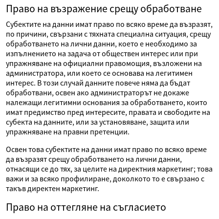
Право на възражение срещу обработване
Субектите на данни имат право по всяко време да възразят,
по причини, свързани с тяхната специална ситуация, срещу
обработването на лични данни, което е необходимо за
изпълнението на задача от обществен интерес или при
упражняване на официални правомощия, възложени на
администратора, или което се основава на легитимен
интерес. В този случай данните повече няма да бъдат
обработвани, освен ако администраторът не докаже
належащи легитимни основания за обработването, които
имат предимство пред интересите, правата и свободите на
субекта на данните, или за установяване, защита или
упражняване на правни претенции.
Освен това субектите на данни имат право по всяко време
да възразят срещу обработването на лични данни,
отнасящи се до тях, за целите на директния маркетинг; това
важи и за всяко профилиране, доколкото то е свързано с
такъв директен маркетинг.
Право на оттегляне на съгласието