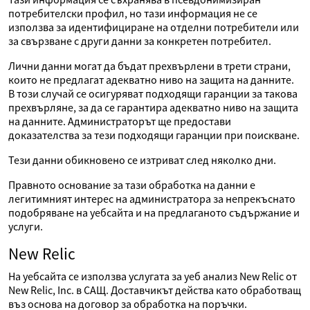
потребителски профил, но тази информация не се
използва за идентифициране на отделни потребители или
за свързване с други данни за конкретен потребител.
Лични данни могат да бъдат прехвърлени в трети страни,
които не предлагат адекватно ниво на защита на данните.
В този случай се осигуряват подходящи гаранции за такова
прехвърляне, за да се гарантира адекватно ниво на защита
на данните. Администраторът ще предостави
доказателства за тези подходящи гаранции при поискване.
Тези данни обикновено се изтриват след няколко дни.
Правното основание за тази обработка на данни е
легитимният интерес на администратора за непрекъснато
подобряване на уебсайта и на предлаганото съдържание и
услуги.
New Relic
На уебсайта се използва услугата за уеб анализ New Relic от
New Relic, Inc. в САЩ. Доставчикът действа като обработващ
въз основа на договор за обработка на поръчки.