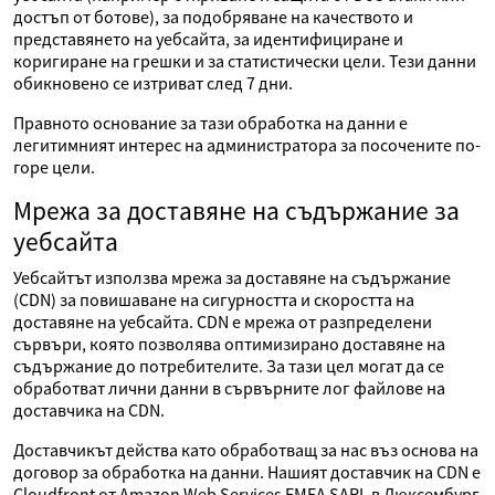
достъп от ботове), за подобряване на качеството и
представянето на уебсайта, за идентифициране и
коригиране на грешки и за статистически цели. Тези данни
обикновено се изтриват след 7 дни.
Правното основание за тази обработка на данни е
легитимният интерес на администратора за посочените по-
горе цели.
Мрежа за доставяне на съдържание за
уебсайта
Уебсайтът използва мрежа за доставяне на съдържание
(CDN) за повишаване на сигурността и скоростта на
доставяне на уебсайта. CDN е мрежа от разпределени
сървъри, която позволява оптимизирано доставяне на
съдържание до потребителите. За тази цел могат да се
обработват лични данни в сървърните лог файлове на
доставчика на CDN.
Доставчикът действа като обработващ за нас въз основа на
договор за обработка на данни. Нашият доставчик на CDN е
Cloudfront от Amazon Web Services EMEA SARL в Люксембург.