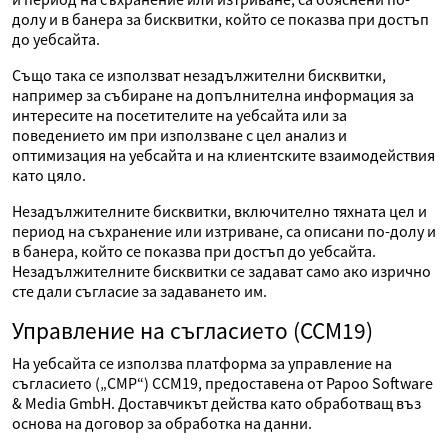
долу и в банера за бисквитки, който се показва при достъп
до уебсайта.
Също така се използват незадължителни бисквитки,
например за събиране на допълнителна информация за
интересите на посетителите на уебсайта или за
поведението им при използване с цел анализ и
оптимизация на уебсайта и на клиентските взаимодействия
като цяло.
Незадължителните бисквитки, включително тяхната цел и
период на съхранение или изтриване, са описани по-долу и
в банера, който се показва при достъп до уебсайта.
Незадължителните бисквитки се задават само ако изрично
сте дали съгласие за задаването им.
Управление на съгласието (CCM19)
На уебсайта се използва платформа за управление на
съгласието („CMP“) CCM19, предоставена от Papoo Software
& Media GmbH. Доставчикът действа като обработващ въз
основа на договор за обработка на данни.