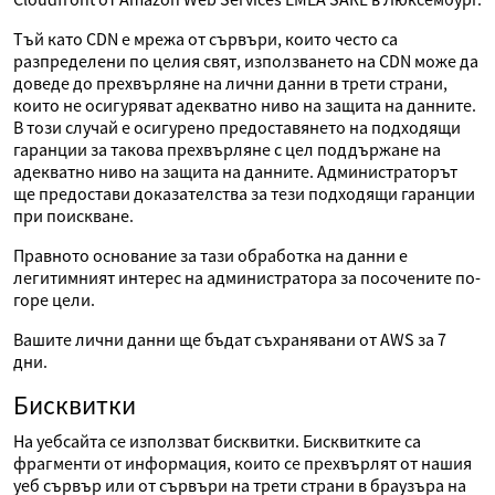
Тъй като CDN е мрежа от сървъри, които често са
разпределени по целия свят, използването на CDN може да
доведе до прехвърляне на лични данни в трети страни,
които не осигуряват адекватно ниво на защита на данните.
В този случай е осигурено предоставянето на подходящи
гаранции за такова прехвърляне с цел поддържане на
адекватно ниво на защита на данните. Администраторът
ще предостави доказателства за тези подходящи гаранции
при поискване.
Правното основание за тази обработка на данни е
легитимният интерес на администратора за посочените по-
горе цели.
Вашите лични данни ще бъдат съхранявани от AWS за 7
дни.
Бисквитки
На уебсайта се използват бисквитки. Бисквитките са
фрагменти от информация, които се прехвърлят от нашия
уеб сървър или от сървъри на трети страни в браузъра на