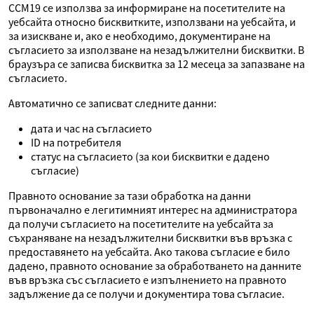
CCM19 се използва за информиране на посетителите на
уебсайта относно бисквитките, използвани на уебсайта, и
за изискване и, ако е необходимо, документиране на
съгласието за използване на незадължителни бисквитки. В
браузъра се записва бисквитка за 12 месеца за запазване на
съгласието.
Автоматично се записват следните данни:
дата и час на съгласието
ID на потребителя
статус на съгласието (за кои бисквитки е дадено
съгласие)
Правното основание за тази обработка на данни
първоначално е легитимният интерес на администратора
да получи съгласието на посетителите на уебсайта за
съхраняване на незадължителни бисквитки във връзка с
предоставянето на уебсайта. Ако такова съгласие е било
дадено, правното основание за обработването на данните
във връзка със съгласието е изпълнението на правното
задължение да се получи и документира това съгласие.