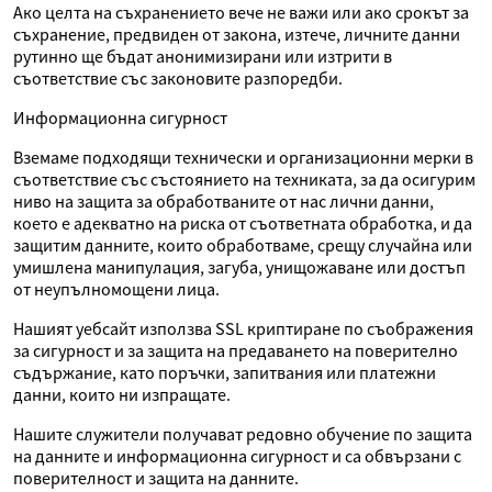
Ако целта на съхранението вече не важи или ако срокът за
съхранение, предвиден от закона, изтече, личните данни
рутинно ще бъдат анонимизирани или изтрити в
съответствие със законовите разпоредби.
Информационна сигурност
Вземаме подходящи технически и организационни мерки в
съответствие със състоянието на техниката, за да осигурим
ниво на защита за обработваните от нас лични данни,
което е адекватно на риска от съответната обработка, и да
защитим данните, които обработваме, срещу случайна или
умишлена манипулация, загуба, унищожаване или достъп
от неупълномощени лица.
Нашият уебсайт използва SSL криптиране по съображения
за сигурност и за защита на предаването на поверително
съдържание, като поръчки, запитвания или платежни
данни, които ни изпращате.
Нашите служители получават редовно обучение по защита
на данните и информационна сигурност и са обвързани с
поверителност и защита на данните.