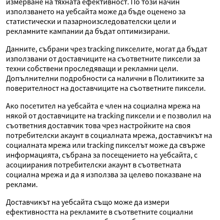
измерване на тяхната ефективност. По този начин
използването на уебсайта може да бъде оценено за
статистически и пазарноизследователски цели и
рекламните кампании да бъдат оптимизирани.
Данните, събрани чрез tracking пикселите, могат да бъдат
използвани от доставчиците на съответните пиксели за
техни собствени проследяващи и рекламни цели.
Допълнителни подробности са налични в Политиките за
поверителност на доставчиците на съответните пиксели.
Ако посетител на уебсайта е член на социална мрежа на
някой от доставчиците на tracking пиксели и е позволил на
съответния доставчик това чрез настройките на своя
потребителски акаунт в социалната мрежа, доставчикът на
социалната мрежа или tracking пикселът може да свърже
информацията, събрана за посещението на уебсайта, с
асоциирания потребителски акаунт в съответната
социална мрежа и да я използва за целево показване на
реклами.
Доставчикът на уебсайта също може да измери
ефективността на рекламите в съответните социални